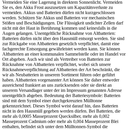
Vermeiden Sie eine Lagerung in direktem Sonnenlicht. Vermeiden
Sie es, den Akku Frost auszusetzen um Kapazitätsverluste zu
vermeiden. Akkus und Batterien dürfen nicht kurzgeschlossen
werden. Schützen Sie Akkus und Batterien vor mechanischen
Stößen und Beschädigungen. Die Flüssigkeit undichter Zellen darf
nicht mit der Haut in Berührung kommen und keinesfalls in die
Augen gelangen. Unentgeltliche Rücknahme von Altbatterien:
Batterien dürfen nicht über den Hausmüll entsorgt werden. Sie sind
zur Rückgabe von Altbatterien gesetzlich verpflichtet, damit eine
fachgerechte Entsorgung gewährleistet werden kann. Sie können
Altbatterien an einer kommunalen Sammelstelle oder im Handel vor
Ort abgeben. Auch wir sind als Vertreiber von Batterien zur
Rücknahme von Altbatterien verpflichtet, wobei sich unsere
Rücknahmeverpflichtung auf Altbatterien der Art beschränkt, die
wir als Neubatterien in unserem Sortiment führen oder geführt
haben. Altbatterien vorgenannter Art können Sie daher entweder
ausreichend frankiert an uns zurücksenden oder sie direkt an
unserem Versandlager unter der im Impressum genannten Adresse
unentgeltlich abgeben. Bedeutung der Batteriesymbole: Batterien
sind mit dem Symbol einer durchgekreuzten Mülltonne
gekennzeichnet. Dieses Symbol weist darauf hin, dass Batterien
nicht in den Hausmüll gegeben werden dürfen. Bei Batterien, die
mehr als 0,0005 Masseprozent Quecksilber, mehr als 0,002
Masseprozent Cadmium oder mehr als 0,004 Masseprozent Blei
enthalten, befindet sich unter dem Mülltonnen-Symbol die