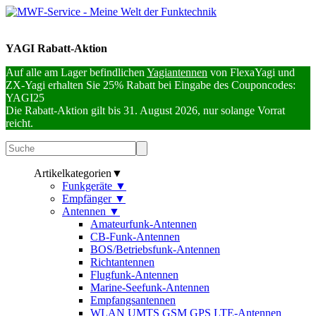
YAGI Rabatt-Aktion
Auf alle am Lager befindlichen
Yagiantennen
von FlexaYagi und
ZX-Yagi erhalten Sie 25% Rabatt bei Eingabe des Couponcodes:
YAGI25
Die Rabatt-Aktion gilt bis 31. August 2026, nur solange Vorrat
reicht.
Artikelkategorien
▼
Funkgeräte
▼
Empfänger
▼
Antennen
▼
Amateurfunk-Antennen
CB-Funk-Antennen
BOS/Betriebsfunk-Antennen
Richtantennen
Flugfunk-Antennen
Marine-Seefunk-Antennen
Empfangsantennen
WLAN UMTS GSM GPS LTE-Antennen