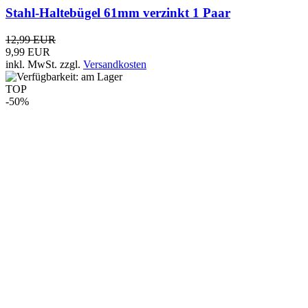
Team MLG-6 SL - 6-fach-Tischlader für TeCom-SL
Serie
119,00 EUR
59,50 EUR
inkl. MwSt.
zzgl.
Versandkosten
TOP
-17%