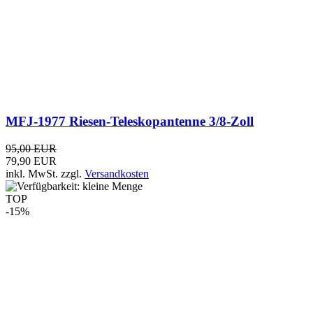
TOP
-15%
Kenwood TK-3501E V2 PMR446 Handfunkgerät,
Tischlader, Akku
159,00 EUR
135,00 EUR