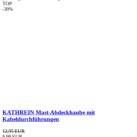
TOP
-30%
KATHREIN Mast-Abdeckhaube mit
Kabeldurchführungen
12,95 EUR
8,99 EUR
inkl. MwSt.
zzgl.
Versandkosten
TOP
-15%