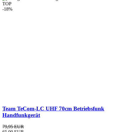
Team TeCom-LC UHF 70cm Betriebsfunk
Handfunkgerät
79,95 EUR
65,00 EUR
inkl. MwSt.
zzgl.
Versandkosten
TOP
-16%