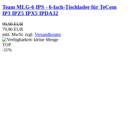
DV-27-L XL Alu - Mobilstrahler Kurzwelle + 6m +
CB-Funk
45,00 EUR
39,90 EUR
inkl. MwSt.
zzgl.
Versandkosten
TOP