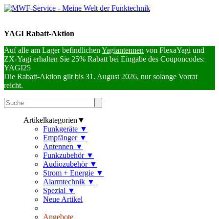
YAGI Rabatt-Aktion
Auf alle am Lager befindlichen
Yagiantennen
von FlexaYagi und
ZX-Yagi erhalten Sie 25% Rabatt bei Eingabe des Couponcodes:
YAGI25
Die Rabatt-Aktion gilt bis 31. August 2026, nur solange Vorrat
reicht.
Artikelkategorien
▼
Funkgeräte
▼
Empfänger
▼
Antennen
▼
Funkzubehör
▼
Audiozubehör
▼
Strom + Energie
▼
Alarmtechnik
▼
Spezial
▼
Neue Artikel
Angebote