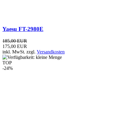
Team TeCom-HD UHF Black Edition - 70cm
Betriebsfunk Handfunkgerät
99,90 EUR
75,00 EUR
inkl. MwSt.
zzgl.
Versandkosten
TOP
-6%