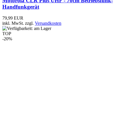
Team MLG-6 IPS - 6-fach-Tischlader für TeCom
IP3 IPZ5 IPX5 IPDA32
99,90 EUR
79,90 EUR
inkl. MwSt.
zzgl.
Versandkosten
TOP
-11%