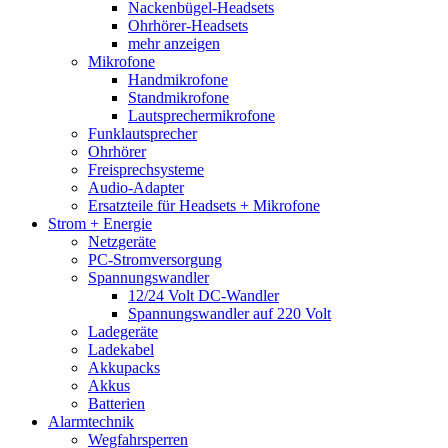
Nackenbügel-Headsets
Ohrhörer-Headsets
mehr anzeigen
Mikrofone
Handmikrofone
Standmikrofone
Lautsprechermikrofone
Funklautsprecher
Ohrhörer
Freisprechsysteme
Audio-Adapter
Ersatzteile für Headsets + Mikrofone
Strom + Energie
Netzgeräte
PC-Stromversorgung
Spannungswandler
12/24 Volt DC-Wandler
Spannungswandler auf 220 Volt
Ladegeräte
Ladekabel
Akkupacks
Akkus
Batterien
Alarmtechnik
Wegfahrsperren