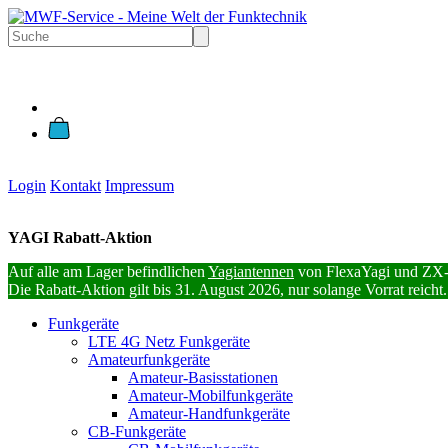
Login
Kontakt
Impressum
YAGI Rabatt-Aktion
Auf alle am Lager befindlichen
Yagiantennen
von FlexaYagi und ZX-
Die Rabatt-Aktion gilt bis 31. August 2026, nur solange Vorrat reicht.
Funkgeräte
LTE 4G Netz Funkgeräte
Amateurfunkgeräte
Amateur-Basisstationen
Amateur-Mobilfunkgeräte
Amateur-Handfunkgeräte
CB-Funkgeräte