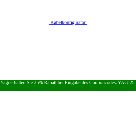
Kabelkonfigurator
Yagi erhalten Sie 25% Rabatt bei Eingabe des Couponcodes: YAGI25