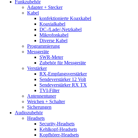
Funkzubehör
Adapter + Stecker
Kabel
konfektionierte Koaxkabel
Koaxialkabel
DC-/Lade/-Netzkabel
Mikrofonkabel
Diverse Kabel
Programmierung
Messgeräte
SWR-Meter
Zubehör für Messgeräte
Verstärker
RX-Empfangsverstärker
Sendeverstärker 12 Volt
Sendeverstärker RX TX
TVI-Filter
Antennentuner
Weichen + Schalter
Sicherungen
Audiozubehör
Headsets
Security-Headsets
Kehlkopf-Headsets
Kopfhörer-Headsets