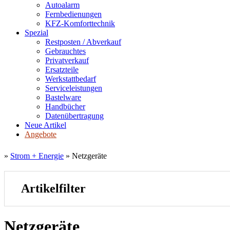
Autoalarm
Fernbedienungen
KFZ-Komforttechnik
Spezial
Restposten / Abverkauf
Gebrauchtes
Privatverkauf
Ersatzteile
Werkstattbedarf
Serviceleistungen
Bastelware
Handbücher
Datenübertragung
Neue Artikel
Angebote
»
Strom + Energie
»
Netzgeräte
Artikelfilter
Netzgeräte