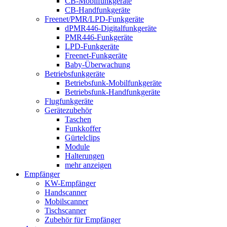
CB-Mobilfunkgeräte
CB-Handfunkgeräte
Freenet/PMR/LPD-Funkgeräte
dPMR446-Digitalfunkgeräte
PMR446-Funkgeräte
LPD-Funkgeräte
Freenet-Funkgeräte
Baby-Überwachung
Betriebsfunkgeräte
Betriebsfunk-Mobilfunkgeräte
Betriebsfunk-Handfunkgeräte
Flugfunkgeräte
Gerätezubehör
Taschen
Funkkoffer
Gürtelclips
Module
Halterungen
mehr anzeigen
Empfänger
KW-Empfänger
Handscanner
Mobilscanner
Tischscanner
Zubehör für Empfänger