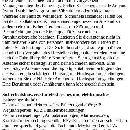
die Antenne ausschließlich an den dafür vorgesehenen
Montagepunkten des Fahrzeugs. Stellen Sie sicher, dass die Antenne
fest und stabil befestigt ist, um Vibrationen oder Ablösungen
während der Fahrt zu verhindern. Sicherheitsabstände: Halten Sie
bei der Installation der Antenne einen angemessenen Abstand zu
anderen elektronischen Geräten ein, um Störungen und
Beeinträchtigungen der Signalqualität zu vermeiden.
Strahlungsbereiche beachten: Platzieren Sie die Antenne nicht in
unmittelbarer Nähe von Personen, insbesondere bei Betrieb mit
hohen Sendeleistungen. Der Sicherheitsabstand sollte gemäß den
technischen Vorgaben des Herstellers eingehalten werden. Antenne
nach der Fahrt überprüfen: Kontrollieren Sie regelmäßig, ob die
Antenne sicher befestigt ist und keine Schäden aufweist. Eine
beschädigte Antenne kann die Signalqualität beeinträchtigen oder
das Fahrzeug beschädigen. Umgang mit Hochspannungsleitungen:
Vermeiden Sie die Nähe der Antenne zu Hochspannungsleitungen.
Eine Berührung oder Annäherung kann lebensgefährlich sein.
Sicherheitshinweise für elektrisches und elektronisches
Fahrzeugzubehör
Elektrisches und elektronisches Fahrzeugzubehör (z.B.
Wegfahrsperren, KFZ-Funkfernbedienungen,
Zentralverriegelungen, Autoalarmanlagen, Alarmsensoren,
Kraftstoffunterbrechungsventile, KFZ-Relais) dürfen ausschliesslich
durch entsprechend geschulte Fachleute (Mechatroniker, KFZ-