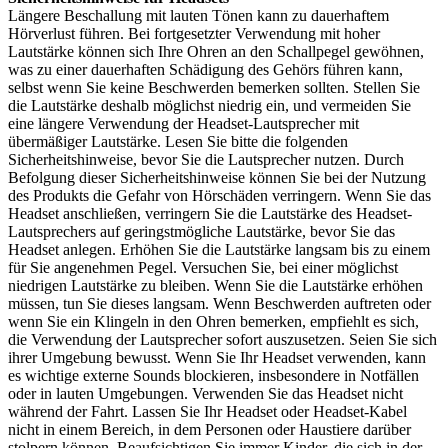
Längere Beschallung mit lauten Tönen kann zu dauerhaftem
Hörverlust führen. Bei fortgesetzter Verwendung mit hoher
Lautstärke können sich Ihre Ohren an den Schallpegel gewöhnen,
was zu einer dauerhaften Schädigung des Gehörs führen kann,
selbst wenn Sie keine Beschwerden bemerken sollten. Stellen Sie
die Lautstärke deshalb möglichst niedrig ein, und vermeiden Sie
eine längere Verwendung der Headset-Lautsprecher mit
übermäßiger Lautstärke. Lesen Sie bitte die folgenden
Sicherheitshinweise, bevor Sie die Lautsprecher nutzen. Durch
Befolgung dieser Sicherheitshinweise können Sie bei der Nutzung
des Produkts die Gefahr von Hörschäden verringern. Wenn Sie das
Headset anschließen, verringern Sie die Lautstärke des Headset-
Lautsprechers auf geringstmögliche Lautstärke, bevor Sie das
Headset anlegen. Erhöhen Sie die Lautstärke langsam bis zu einem
für Sie angenehmen Pegel. Versuchen Sie, bei einer möglichst
niedrigen Lautstärke zu bleiben. Wenn Sie die Lautstärke erhöhen
müssen, tun Sie dieses langsam. Wenn Beschwerden auftreten oder
wenn Sie ein Klingeln in den Ohren bemerken, empfiehlt es sich,
die Verwendung der Lautsprecher sofort auszusetzen. Seien Sie sich
ihrer Umgebung bewusst. Wenn Sie Ihr Headset verwenden, kann
es wichtige externe Sounds blockieren, insbesondere in Notfällen
oder in lauten Umgebungen. Verwenden Sie das Headset nicht
während der Fahrt. Lassen Sie Ihr Headset oder Headset-Kabel
nicht in einem Bereich, in dem Personen oder Haustiere darüber
stolpern können. Beaufsichtigen Sie immer Kinder, die sich in der