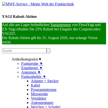
YAGI Rabatt-Aktion
Auf alle am Lager befindlichen
Yagiantennen
von FlexaYagi und
ZX-Yagi erhalten Sie 25% Rabatt bei Eingabe des Couponcodes:
YAGI25
Die Rabatt-Aktion gilt bis 31. August 2026, nur solange Vorrat
reicht.
Artikelkategorien
▼
Funkgeräte
▼
Empfänger
▼
Antennen
▼
Funkzubehör
▼
Adapter + Stecker
Kabel
Programmierung
Messgeräte
Verstärker
Antennentuner
Weichen + Schalter