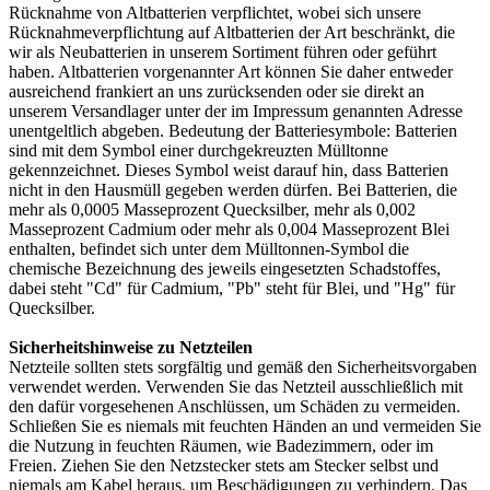
Rücknahme von Altbatterien verpflichtet, wobei sich unsere
Rücknahmeverpflichtung auf Altbatterien der Art beschränkt, die
wir als Neubatterien in unserem Sortiment führen oder geführt
haben. Altbatterien vorgenannter Art können Sie daher entweder
ausreichend frankiert an uns zurücksenden oder sie direkt an
unserem Versandlager unter der im Impressum genannten Adresse
unentgeltlich abgeben. Bedeutung der Batteriesymbole: Batterien
sind mit dem Symbol einer durchgekreuzten Mülltonne
gekennzeichnet. Dieses Symbol weist darauf hin, dass Batterien
nicht in den Hausmüll gegeben werden dürfen. Bei Batterien, die
mehr als 0,0005 Masseprozent Quecksilber, mehr als 0,002
Masseprozent Cadmium oder mehr als 0,004 Masseprozent Blei
enthalten, befindet sich unter dem Mülltonnen-Symbol die
chemische Bezeichnung des jeweils eingesetzten Schadstoffes,
dabei steht "Cd" für Cadmium, "Pb" steht für Blei, und "Hg" für
Quecksilber.
Sicherheitshinweise zu Netzteilen
Netzteile sollten stets sorgfältig und gemäß den Sicherheitsvorgaben
verwendet werden. Verwenden Sie das Netzteil ausschließlich mit
den dafür vorgesehenen Anschlüssen, um Schäden zu vermeiden.
Schließen Sie es niemals mit feuchten Händen an und vermeiden Sie
die Nutzung in feuchten Räumen, wie Badezimmern, oder im
Freien. Ziehen Sie den Netzstecker stets am Stecker selbst und
niemals am Kabel heraus, um Beschädigungen zu verhindern. Das