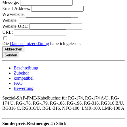
Message:
Email-Address:
Wwwebsite:
Website:
Website-URL:
URL:
Die
Datenschutzerklärung
habe ich gelesen.
Abbrechen
Senden
Beschreibung
Zubehör
kompatibel
FAQ
Bewertung
Spezial-SAP-FME-Kabelbuchse für RG-174, RG-174 A/U, RG-
174 U, RG-178, RG-179, RG-188, RG-196, RG-316, RG316 B/U,
RG316 C, RG316/U, RGL-316, NFC-100, LMR-100, LMR-100 A
Sonderpreis-Restmenge:
45 Stück