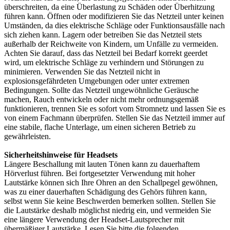
überschreiten, da eine Überlastung zu Schäden oder Überhitzung
führen kann. Öffnen oder modifizieren Sie das Netzteil unter keinen
Umständen, da dies elektrische Schläge oder Funktionsausfälle nach
sich ziehen kann. Lagern oder betreiben Sie das Netzteil stets
außerhalb der Reichweite von Kindern, um Unfälle zu vermeiden.
Achten Sie darauf, dass das Netzteil bei Bedarf korrekt geerdet
wird, um elektrische Schläge zu verhindern und Störungen zu
minimieren. Verwenden Sie das Netzteil nicht in
explosionsgefährdeten Umgebungen oder unter extremen
Bedingungen. Sollte das Netzteil ungewöhnliche Geräusche
machen, Rauch entwickeln oder nicht mehr ordnungsgemäß
funktionieren, trennen Sie es sofort vom Stromnetz und lassen Sie es
von einem Fachmann überprüfen. Stellen Sie das Netzteil immer auf
eine stabile, flache Unterlage, um einen sicheren Betrieb zu
gewährleisten.
Sicherheitshinweise für Headsets
Längere Beschallung mit lauten Tönen kann zu dauerhaftem
Hörverlust führen. Bei fortgesetzter Verwendung mit hoher
Lautstärke können sich Ihre Ohren an den Schallpegel gewöhnen,
was zu einer dauerhaften Schädigung des Gehörs führen kann,
selbst wenn Sie keine Beschwerden bemerken sollten. Stellen Sie
die Lautstärke deshalb möglichst niedrig ein, und vermeiden Sie
eine längere Verwendung der Headset-Lautsprecher mit
übermäßiger Lautstärke. Lesen Sie bitte die folgenden