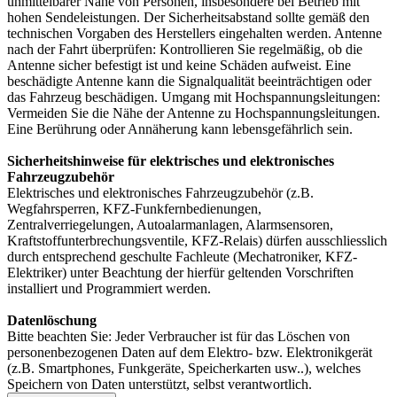
unmittelbarer Nähe von Personen, insbesondere bei Betrieb mit
hohen Sendeleistungen. Der Sicherheitsabstand sollte gemäß den
technischen Vorgaben des Herstellers eingehalten werden. Antenne
nach der Fahrt überprüfen: Kontrollieren Sie regelmäßig, ob die
Antenne sicher befestigt ist und keine Schäden aufweist. Eine
beschädigte Antenne kann die Signalqualität beeinträchtigen oder
das Fahrzeug beschädigen. Umgang mit Hochspannungsleitungen:
Vermeiden Sie die Nähe der Antenne zu Hochspannungsleitungen.
Eine Berührung oder Annäherung kann lebensgefährlich sein.
Sicherheitshinweise für elektrisches und elektronisches
Fahrzeugzubehör
Elektrisches und elektronisches Fahrzeugzubehör (z.B.
Wegfahrsperren, KFZ-Funkfernbedienungen,
Zentralverriegelungen, Autoalarmanlagen, Alarmsensoren,
Kraftstoffunterbrechungsventile, KFZ-Relais) dürfen ausschliesslich
durch entsprechend geschulte Fachleute (Mechatroniker, KFZ-
Elektriker) unter Beachtung der hierfür geltenden Vorschriften
installiert und Programmiert werden.
Datenlöschung
Bitte beachten Sie: Jeder Verbraucher ist für das Löschen von
personenbezogenen Daten auf dem Elektro- bzw. Elektronikgerät
(z.B. Smartphones, Funkgeräte, Speicherkarten usw..), welches
Speichern von Daten unterstützt, selbst verantwortlich.