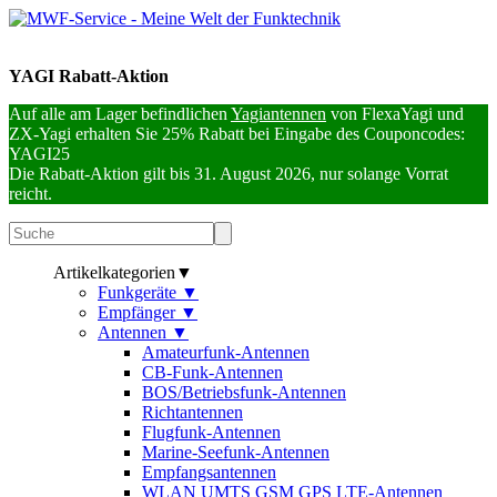
YAGI Rabatt-Aktion
Auf alle am Lager befindlichen
Yagiantennen
von FlexaYagi und
ZX-Yagi erhalten Sie 25% Rabatt bei Eingabe des Couponcodes:
YAGI25
Die Rabatt-Aktion gilt bis 31. August 2026, nur solange Vorrat
reicht.
Artikelkategorien
▼
Funkgeräte
▼
Empfänger
▼
Antennen
▼
Amateurfunk-Antennen
CB-Funk-Antennen
BOS/Betriebsfunk-Antennen
Richtantennen
Flugfunk-Antennen
Marine-Seefunk-Antennen
Empfangsantennen
WLAN UMTS GSM GPS LTE-Antennen