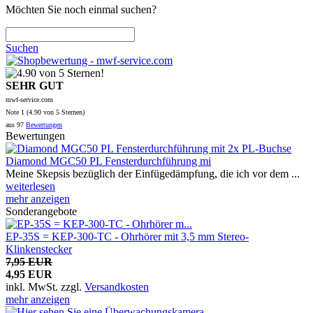
Möchten Sie noch einmal suchen?
Suchen
SEHR GUT
mwf-service.com
Note
1 (
4.90
von 5 Sternen)
aus
97
Bewertungen
Bewertungen
Diamond MGC50 PL Fensterdurchführung mi
Meine Skepsis bezüglich der Einfügedämpfung, die ich vor dem ...
weiterlesen
mehr anzeigen
Sonderangebote
EP-35S = KEP-300-TC - Ohrhörer mit 3,5 mm Stereo-
Klinkenstecker
7,95 EUR
4,95 EUR
inkl. MwSt.
zzgl.
Versandkosten
mehr anzeigen