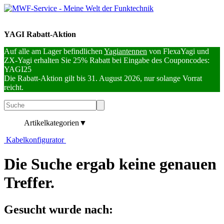
YAGI Rabatt-Aktion
Auf alle am Lager befindlichen
Yagiantennen
von FlexaYagi und
ZX-Yagi erhalten Sie 25% Rabatt bei Eingabe des Couponcodes:
YAGI25
Die Rabatt-Aktion gilt bis 31. August 2026, nur solange Vorrat
reicht.
Artikelkategorien
▼
Kabelkonfigurator
Die Suche ergab keine genauen
Treffer.
Gesucht wurde nach: