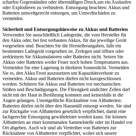
scharfen Gegenständen oder übermäßigen Druck,um ein Auslaufen
oder Explodieren zu verhindern. Entsorgung beachten: Akkus und
Batterien umweltgerecht entsorgen, um Umweltschäden zu
vermeiden.
Sicherheit und Entsorgungshinweise zu Akkus und Batterien
Verwenden Sie ausschließlich Ladegeräte, die vom Hersteller für
den Akku oder, bei fest verbauten Akkus, für das jeweilige Gerät
vorgesehen sind. Beachten Sie die Herstellerangaben, falls ein
bestimmtes Ladegerät vorgesehen ist. Zerlegen und öffnen oder
zerkleinern Sie Akkumulatoren oder Batterien nicht. Setzen Sie
Akkus oder Batterien weder Feuer noch hohen Temperaturen aus.
Vermeiden Sie eine Lagerung in direktem Sonnenlicht. Vermeiden
Sie es, den Akku Frost auszusetzen um Kapazitätsverluste zu
vermeiden. Akkus und Batterien dürfen nicht kurzgeschlossen
werden. Schützen Sie Akkus und Batterien vor mechanischen
Stößen und Beschädigungen. Die Flüssigkeit undichter Zellen darf
nicht mit der Haut in Berührung kommen und keinesfalls in die
Augen gelangen. Unentgeltliche Rücknahme von Altbatterien:
Batterien dürfen nicht über den Hausmüll entsorgt werden. Sie sind
zur Rückgabe von Altbatterien gesetzlich verpflichtet, damit eine
fachgerechte Entsorgung gewährleistet werden kann. Sie können
Altbatterien an einer kommunalen Sammelstelle oder im Handel vor
Ort abgeben. Auch wir sind als Vertreiber von Batterien zur
Rücknahme von Altbatterien verpflichtet, wobei sich unsere