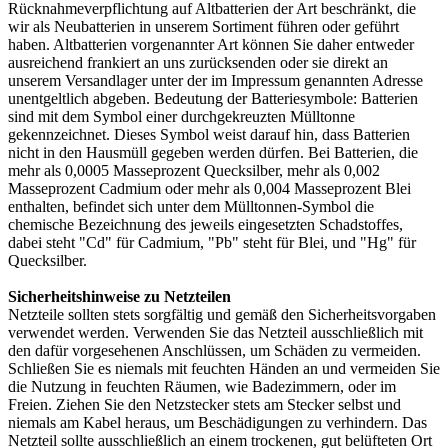
Rücknahmeverpflichtung auf Altbatterien der Art beschränkt, die
wir als Neubatterien in unserem Sortiment führen oder geführt
haben. Altbatterien vorgenannter Art können Sie daher entweder
ausreichend frankiert an uns zurücksenden oder sie direkt an
unserem Versandlager unter der im Impressum genannten Adresse
unentgeltlich abgeben. Bedeutung der Batteriesymbole: Batterien
sind mit dem Symbol einer durchgekreuzten Mülltonne
gekennzeichnet. Dieses Symbol weist darauf hin, dass Batterien
nicht in den Hausmüll gegeben werden dürfen. Bei Batterien, die
mehr als 0,0005 Masseprozent Quecksilber, mehr als 0,002
Masseprozent Cadmium oder mehr als 0,004 Masseprozent Blei
enthalten, befindet sich unter dem Mülltonnen-Symbol die
chemische Bezeichnung des jeweils eingesetzten Schadstoffes,
dabei steht "Cd" für Cadmium, "Pb" steht für Blei, und "Hg" für
Quecksilber.
Sicherheitshinweise zu Netzteilen
Netzteile sollten stets sorgfältig und gemäß den Sicherheitsvorgaben
verwendet werden. Verwenden Sie das Netzteil ausschließlich mit
den dafür vorgesehenen Anschlüssen, um Schäden zu vermeiden.
Schließen Sie es niemals mit feuchten Händen an und vermeiden Sie
die Nutzung in feuchten Räumen, wie Badezimmern, oder im
Freien. Ziehen Sie den Netzstecker stets am Stecker selbst und
niemals am Kabel heraus, um Beschädigungen zu verhindern. Das
Netzteil sollte ausschließlich an einem trockenen, gut belüfteten Ort