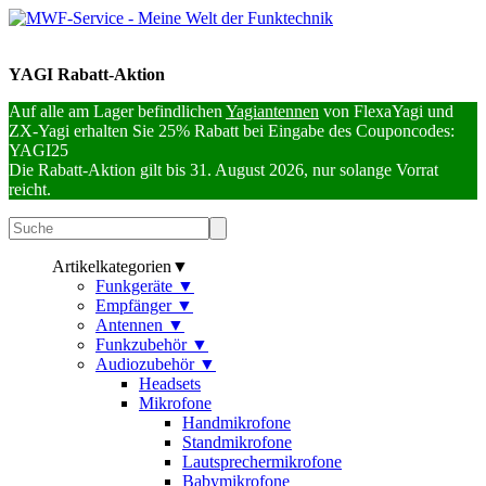
YAGI Rabatt-Aktion
Auf alle am Lager befindlichen
Yagiantennen
von FlexaYagi und
ZX-Yagi erhalten Sie 25% Rabatt bei Eingabe des Couponcodes:
YAGI25
Die Rabatt-Aktion gilt bis 31. August 2026, nur solange Vorrat
reicht.
Artikelkategorien
▼
Funkgeräte
▼
Empfänger
▼
Antennen
▼
Funkzubehör
▼
Audiozubehör
▼
Headsets
Mikrofone
Handmikrofone
Standmikrofone
Lautsprechermikrofone
Babymikrofone