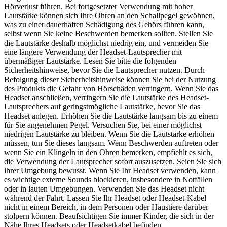
Hörverlust führen. Bei fortgesetzter Verwendung mit hoher
Lautstärke können sich Ihre Ohren an den Schallpegel gewöhnen,
was zu einer dauerhaften Schädigung des Gehörs führen kann,
selbst wenn Sie keine Beschwerden bemerken sollten. Stellen Sie
die Lautstärke deshalb möglichst niedrig ein, und vermeiden Sie
eine längere Verwendung der Headset-Lautsprecher mit
übermäßiger Lautstärke. Lesen Sie bitte die folgenden
Sicherheitshinweise, bevor Sie die Lautsprecher nutzen. Durch
Befolgung dieser Sicherheitshinweise können Sie bei der Nutzung
des Produkts die Gefahr von Hörschäden verringern. Wenn Sie das
Headset anschließen, verringern Sie die Lautstärke des Headset-
Lautsprechers auf geringstmögliche Lautstärke, bevor Sie das
Headset anlegen. Erhöhen Sie die Lautstärke langsam bis zu einem
für Sie angenehmen Pegel. Versuchen Sie, bei einer möglichst
niedrigen Lautstärke zu bleiben. Wenn Sie die Lautstärke erhöhen
müssen, tun Sie dieses langsam. Wenn Beschwerden auftreten oder
wenn Sie ein Klingeln in den Ohren bemerken, empfiehlt es sich,
die Verwendung der Lautsprecher sofort auszusetzen. Seien Sie sich
ihrer Umgebung bewusst. Wenn Sie Ihr Headset verwenden, kann
es wichtige externe Sounds blockieren, insbesondere in Notfällen
oder in lauten Umgebungen. Verwenden Sie das Headset nicht
während der Fahrt. Lassen Sie Ihr Headset oder Headset-Kabel
nicht in einem Bereich, in dem Personen oder Haustiere darüber
stolpern können. Beaufsichtigen Sie immer Kinder, die sich in der
Nähe Ihres Headsets oder Headsetkabel befinden.