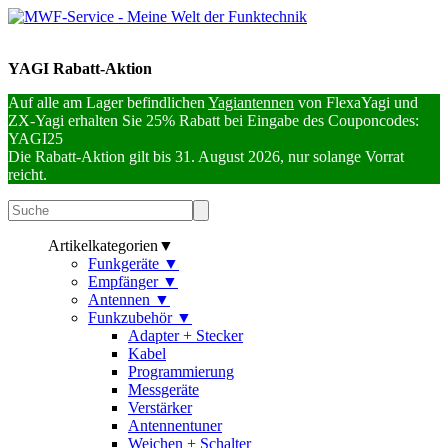
YAGI Rabatt-Aktion
Auf alle am Lager befindlichen
Yagiantennen
von FlexaYagi und
ZX-Yagi erhalten Sie 25% Rabatt bei Eingabe des Couponcodes:
YAGI25
Die Rabatt-Aktion gilt bis 31. August 2026, nur solange Vorrat
reicht.
Artikelkategorien
▼
Funkgeräte
▼
Empfänger
▼
Antennen
▼
Funkzubehör
▼
Adapter + Stecker
Kabel
Programmierung
Messgeräte
Verstärker
Antennentuner
Weichen + Schalter