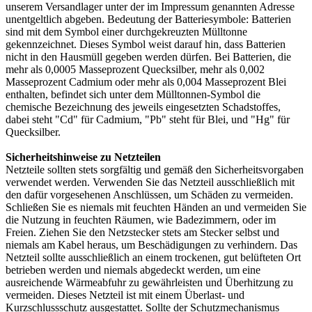
unserem Versandlager unter der im Impressum genannten Adresse
unentgeltlich abgeben. Bedeutung der Batteriesymbole: Batterien
sind mit dem Symbol einer durchgekreuzten Mülltonne
gekennzeichnet. Dieses Symbol weist darauf hin, dass Batterien
nicht in den Hausmüll gegeben werden dürfen. Bei Batterien, die
mehr als 0,0005 Masseprozent Quecksilber, mehr als 0,002
Masseprozent Cadmium oder mehr als 0,004 Masseprozent Blei
enthalten, befindet sich unter dem Mülltonnen-Symbol die
chemische Bezeichnung des jeweils eingesetzten Schadstoffes,
dabei steht "Cd" für Cadmium, "Pb" steht für Blei, und "Hg" für
Quecksilber.
Sicherheitshinweise zu Netzteilen
Netzteile sollten stets sorgfältig und gemäß den Sicherheitsvorgaben
verwendet werden. Verwenden Sie das Netzteil ausschließlich mit
den dafür vorgesehenen Anschlüssen, um Schäden zu vermeiden.
Schließen Sie es niemals mit feuchten Händen an und vermeiden Sie
die Nutzung in feuchten Räumen, wie Badezimmern, oder im
Freien. Ziehen Sie den Netzstecker stets am Stecker selbst und
niemals am Kabel heraus, um Beschädigungen zu verhindern. Das
Netzteil sollte ausschließlich an einem trockenen, gut belüfteten Ort
betrieben werden und niemals abgedeckt werden, um eine
ausreichende Wärmeabfuhr zu gewährleisten und Überhitzung zu
vermeiden. Dieses Netzteil ist mit einem Überlast- und
Kurzschlussschutz ausgestattet. Sollte der Schutzmechanismus