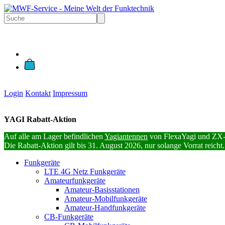
Login
Kontakt
Impressum
YAGI Rabatt-Aktion
Auf alle am Lager befindlichen
Yagiantennen
von FlexaYagi und ZX-
Die Rabatt-Aktion gilt bis 31. August 2026, nur solange Vorrat reicht.
Funkgeräte
LTE 4G Netz Funkgeräte
Amateurfunkgeräte
Amateur-Basisstationen
Amateur-Mobilfunkgeräte
Amateur-Handfunkgeräte
CB-Funkgeräte