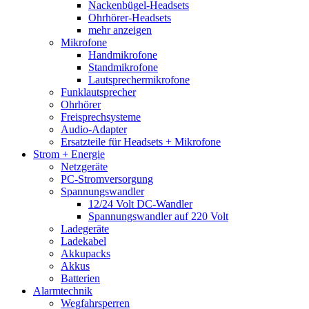
Nackenbügel-Headsets
Ohrhörer-Headsets
mehr anzeigen
Mikrofone
Handmikrofone
Standmikrofone
Lautsprechermikrofone
Funklautsprecher
Ohrhörer
Freisprechsysteme
Audio-Adapter
Ersatzteile für Headsets + Mikrofone
Strom + Energie
Netzgeräte
PC-Stromversorgung
Spannungswandler
12/24 Volt DC-Wandler
Spannungswandler auf 220 Volt
Ladegeräte
Ladekabel
Akkupacks
Akkus
Batterien
Alarmtechnik
Wegfahrsperren