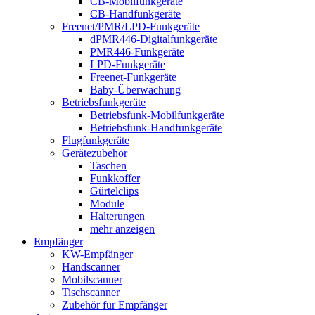
CB-Mobilfunkgeräte
CB-Handfunkgeräte
Freenet/PMR/LPD-Funkgeräte
dPMR446-Digitalfunkgeräte
PMR446-Funkgeräte
LPD-Funkgeräte
Freenet-Funkgeräte
Baby-Überwachung
Betriebsfunkgeräte
Betriebsfunk-Mobilfunkgeräte
Betriebsfunk-Handfunkgeräte
Flugfunkgeräte
Gerätezubehör
Taschen
Funkkoffer
Gürtelclips
Module
Halterungen
mehr anzeigen
Empfänger
KW-Empfänger
Handscanner
Mobilscanner
Tischscanner
Zubehör für Empfänger