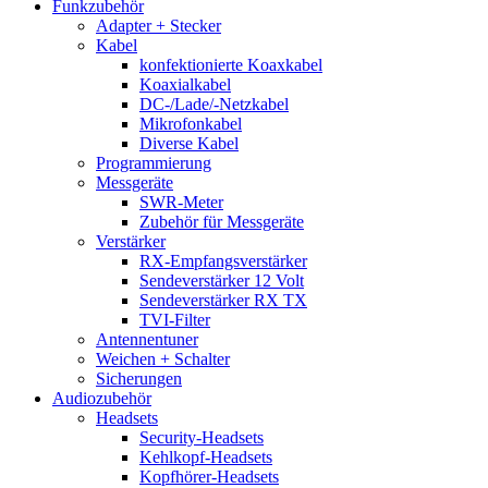
Funkzubehör
Adapter + Stecker
Kabel
konfektionierte Koaxkabel
Koaxialkabel
DC-/Lade/-Netzkabel
Mikrofonkabel
Diverse Kabel
Programmierung
Messgeräte
SWR-Meter
Zubehör für Messgeräte
Verstärker
RX-Empfangsverstärker
Sendeverstärker 12 Volt
Sendeverstärker RX TX
TVI-Filter
Antennentuner
Weichen + Schalter
Sicherungen
Audiozubehör
Headsets
Security-Headsets
Kehlkopf-Headsets
Kopfhörer-Headsets