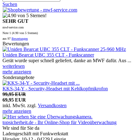
Suchen
SEHR GUT
mwf-service.com
Note
1 (
4.90
von 5 Sternen)
aus
97
Bewertungen
Bewertungen
Uniden Bearcat UBC 355 CLT - Funkscanner
Gerät wurde super schnell geliefert, danke an MWF dafür. Aus ...
weiterlesen
mehr anzeigen
Sonderangebote
KKS-34-Y - Security-Headset mit Kehlkopfmikrofon
99,95 EUR
69,95 EUR
inkl. MwSt.
zzgl.
Versandkosten
mehr anzeigen
topsicherheit.de - Ihr Online-Shop für Videoüberwachung
Wir sind für Sie da
Ladengeschäft mit Funkwerkstatt
Hirzelstr. 10-12 - 04229 Leipzig