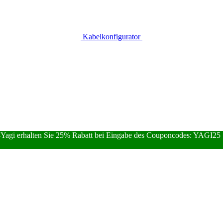
Kabelkonfigurator
Yagi erhalten Sie 25% Rabatt bei Eingabe des Couponcodes: YAGI25