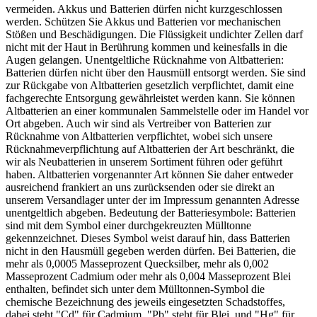
vermeiden. Akkus und Batterien dürfen nicht kurzgeschlossen
werden. Schützen Sie Akkus und Batterien vor mechanischen
Stößen und Beschädigungen. Die Flüssigkeit undichter Zellen darf
nicht mit der Haut in Berührung kommen und keinesfalls in die
Augen gelangen. Unentgeltliche Rücknahme von Altbatterien:
Batterien dürfen nicht über den Hausmüll entsorgt werden. Sie sind
zur Rückgabe von Altbatterien gesetzlich verpflichtet, damit eine
fachgerechte Entsorgung gewährleistet werden kann. Sie können
Altbatterien an einer kommunalen Sammelstelle oder im Handel vor
Ort abgeben. Auch wir sind als Vertreiber von Batterien zur
Rücknahme von Altbatterien verpflichtet, wobei sich unsere
Rücknahmeverpflichtung auf Altbatterien der Art beschränkt, die
wir als Neubatterien in unserem Sortiment führen oder geführt
haben. Altbatterien vorgenannter Art können Sie daher entweder
ausreichend frankiert an uns zurücksenden oder sie direkt an
unserem Versandlager unter der im Impressum genannten Adresse
unentgeltlich abgeben. Bedeutung der Batteriesymbole: Batterien
sind mit dem Symbol einer durchgekreuzten Mülltonne
gekennzeichnet. Dieses Symbol weist darauf hin, dass Batterien
nicht in den Hausmüll gegeben werden dürfen. Bei Batterien, die
mehr als 0,0005 Masseprozent Quecksilber, mehr als 0,002
Masseprozent Cadmium oder mehr als 0,004 Masseprozent Blei
enthalten, befindet sich unter dem Mülltonnen-Symbol die
chemische Bezeichnung des jeweils eingesetzten Schadstoffes,
dabei steht "Cd" für Cadmium, "Pb" steht für Blei, und "Hg" für