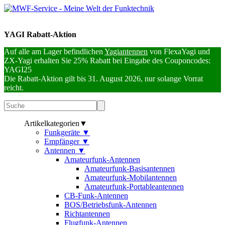
YAGI Rabatt-Aktion
Auf alle am Lager befindlichen
Yagiantennen
von FlexaYagi und
ZX-Yagi erhalten Sie 25% Rabatt bei Eingabe des Couponcodes:
YAGI25
Die Rabatt-Aktion gilt bis 31. August 2026, nur solange Vorrat
reicht.
Artikelkategorien
▼
Funkgeräte
▼
Empfänger
▼
Antennen
▼
Amateurfunk-Antennen
Amateurfunk-Basisantennen
Amateurfunk-Mobilantennen
Amateurfunk-Portableantennen
CB-Funk-Antennen
BOS/Betriebsfunk-Antennen
Richtantennen
Flugfunk-Antennen