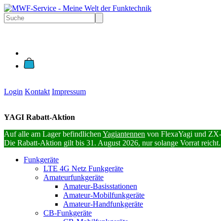
Login
Kontakt
Impressum
YAGI Rabatt-Aktion
Auf alle am Lager befindlichen
Yagiantennen
von FlexaYagi und ZX-
Die Rabatt-Aktion gilt bis 31. August 2026, nur solange Vorrat reicht.
Funkgeräte
LTE 4G Netz Funkgeräte
Amateurfunkgeräte
Amateur-Basisstationen
Amateur-Mobilfunkgeräte
Amateur-Handfunkgeräte
CB-Funkgeräte