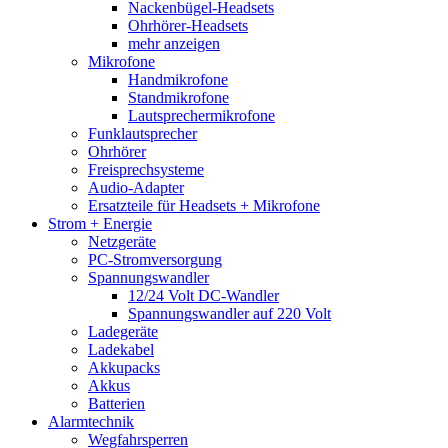
Nackenbügel-Headsets
Ohrhörer-Headsets
mehr anzeigen
Mikrofone
Handmikrofone
Standmikrofone
Lautsprechermikrofone
Funklautsprecher
Ohrhörer
Freisprechsysteme
Audio-Adapter
Ersatzteile für Headsets + Mikrofone
Strom + Energie
Netzgeräte
PC-Stromversorgung
Spannungswandler
12/24 Volt DC-Wandler
Spannungswandler auf 220 Volt
Ladegeräte
Ladekabel
Akkupacks
Akkus
Batterien
Alarmtechnik
Wegfahrsperren