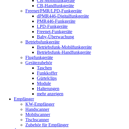
CB-Mobilfunkgeräte
CB-Handfunkgeräte
Freenet/PMR/LPD-Funkgeräte
dPMR446-Digitalfunkgeräte
PMR446-Funkgeräte
LPD-Funkgeräte
Freenet-Funkgeräte
Baby-Überwachung
Betriebsfunkgeräte
Betriebsfunk-Mobilfunkgeräte
Betriebsfunk-Handfunkgeräte
Flugfunkgeräte
Gerätezubehör
Taschen
Funkkoffer
Gürtelclips
Module
Halterungen
mehr anzeigen
Empfänger
KW-Empfänger
Handscanner
Mobilscanner
Tischscanner
Zubehör für Empfänger