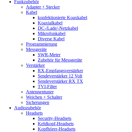
Funkzubehör
Adapter + Stecker
Kabel
konfektionierte Koaxkabel
Koaxialkabel
DC-/Lade/-Netzkabel
Mikrofonkabel
Diverse Kabel
Programmierung
Messgeräte
SWR-Meter
Zubehör für Messgeräte
Verstärker
RX-Empfangsverstärker
Sendeverstärker 12 Volt
Sendeverstärker RX TX
TVI-Filter
Antennentuner
Weichen + Schalter
Sicherungen
Audiozubehör
Headsets
Security-Headsets
Kehlkopf-Headsets
Kopfhörer-Headsets