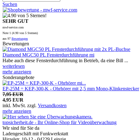
Suchen
SEHR GUT
mwf-service.com
Note
1 (
4.90
von 5 Sternen)
aus
97
Bewertungen
Bewertungen
Diamond MGC50 PL Fensterdurchführung mi
Habe auch diese Fensterdurchführung in Betrieb, da eine Bill ...
weiterlesen
mehr anzeigen
Sonderangebote
EP-25M = KEP-300-K - Ohrhörer mit 2,5 mm Mono-Klinkenstecker
7,95 EUR
4,95 EUR
inkl. MwSt.
zzgl.
Versandkosten
mehr anzeigen
topsicherheit.de - Ihr Online-Shop für Videoüberwachung
Wir sind für Sie da
Ladengeschäft mit Funkwerkstatt
Hirzelstr. 10-12 - 04229 Leipzig