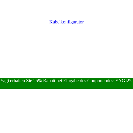
Kabelkonfigurator
Yagi erhalten Sie 25% Rabatt bei Eingabe des Couponcodes: YAGI25