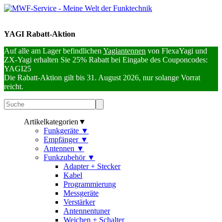
YAGI Rabatt-Aktion
Auf alle am Lager befindlichen
Yagiantennen
von FlexaYagi und
ZX-Yagi erhalten Sie 25% Rabatt bei Eingabe des Couponcodes:
YAGI25
Die Rabatt-Aktion gilt bis 31. August 2026, nur solange Vorrat
reicht.
Artikelkategorien
▼
Funkgeräte
▼
Empfänger
▼
Antennen
▼
Funkzubehör
▼
Adapter + Stecker
Kabel
Programmierung
Messgeräte
Verstärker
Antennentuner
Weichen + Schalter