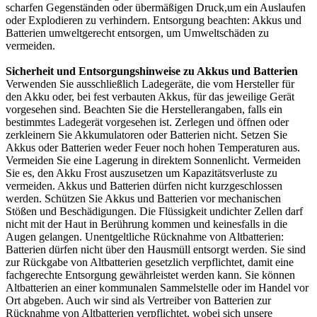
scharfen Gegenständen oder übermäßigen Druck,um ein Auslaufen
oder Explodieren zu verhindern. Entsorgung beachten: Akkus und
Batterien umweltgerecht entsorgen, um Umweltschäden zu
vermeiden.
Sicherheit und Entsorgungshinweise zu Akkus und Batterien
Verwenden Sie ausschließlich Ladegeräte, die vom Hersteller für
den Akku oder, bei fest verbauten Akkus, für das jeweilige Gerät
vorgesehen sind. Beachten Sie die Herstellerangaben, falls ein
bestimmtes Ladegerät vorgesehen ist. Zerlegen und öffnen oder
zerkleinern Sie Akkumulatoren oder Batterien nicht. Setzen Sie
Akkus oder Batterien weder Feuer noch hohen Temperaturen aus.
Vermeiden Sie eine Lagerung in direktem Sonnenlicht. Vermeiden
Sie es, den Akku Frost auszusetzen um Kapazitätsverluste zu
vermeiden. Akkus und Batterien dürfen nicht kurzgeschlossen
werden. Schützen Sie Akkus und Batterien vor mechanischen
Stößen und Beschädigungen. Die Flüssigkeit undichter Zellen darf
nicht mit der Haut in Berührung kommen und keinesfalls in die
Augen gelangen. Unentgeltliche Rücknahme von Altbatterien:
Batterien dürfen nicht über den Hausmüll entsorgt werden. Sie sind
zur Rückgabe von Altbatterien gesetzlich verpflichtet, damit eine
fachgerechte Entsorgung gewährleistet werden kann. Sie können
Altbatterien an einer kommunalen Sammelstelle oder im Handel vor
Ort abgeben. Auch wir sind als Vertreiber von Batterien zur
Rücknahme von Altbatterien verpflichtet, wobei sich unsere