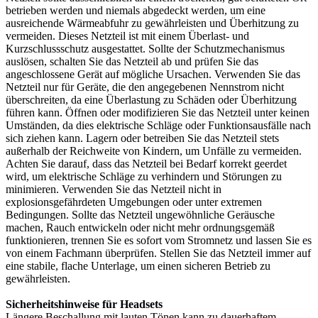
betrieben werden und niemals abgedeckt werden, um eine
ausreichende Wärmeabfuhr zu gewährleisten und Überhitzung zu
vermeiden. Dieses Netzteil ist mit einem Überlast- und
Kurzschlussschutz ausgestattet. Sollte der Schutzmechanismus
auslösen, schalten Sie das Netzteil ab und prüfen Sie das
angeschlossene Gerät auf mögliche Ursachen. Verwenden Sie das
Netzteil nur für Geräte, die den angegebenen Nennstrom nicht
überschreiten, da eine Überlastung zu Schäden oder Überhitzung
führen kann. Öffnen oder modifizieren Sie das Netzteil unter keinen
Umständen, da dies elektrische Schläge oder Funktionsausfälle nach
sich ziehen kann. Lagern oder betreiben Sie das Netzteil stets
außerhalb der Reichweite von Kindern, um Unfälle zu vermeiden.
Achten Sie darauf, dass das Netzteil bei Bedarf korrekt geerdet
wird, um elektrische Schläge zu verhindern und Störungen zu
minimieren. Verwenden Sie das Netzteil nicht in
explosionsgefährdeten Umgebungen oder unter extremen
Bedingungen. Sollte das Netzteil ungewöhnliche Geräusche
machen, Rauch entwickeln oder nicht mehr ordnungsgemäß
funktionieren, trennen Sie es sofort vom Stromnetz und lassen Sie es
von einem Fachmann überprüfen. Stellen Sie das Netzteil immer auf
eine stabile, flache Unterlage, um einen sicheren Betrieb zu
gewährleisten.
Sicherheitshinweise für Headsets
Längere Beschallung mit lauten Tönen kann zu dauerhaftem