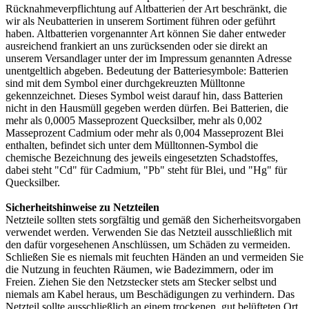
Rücknahmeverpflichtung auf Altbatterien der Art beschränkt, die
wir als Neubatterien in unserem Sortiment führen oder geführt
haben. Altbatterien vorgenannter Art können Sie daher entweder
ausreichend frankiert an uns zurücksenden oder sie direkt an
unserem Versandlager unter der im Impressum genannten Adresse
unentgeltlich abgeben. Bedeutung der Batteriesymbole: Batterien
sind mit dem Symbol einer durchgekreuzten Mülltonne
gekennzeichnet. Dieses Symbol weist darauf hin, dass Batterien
nicht in den Hausmüll gegeben werden dürfen. Bei Batterien, die
mehr als 0,0005 Masseprozent Quecksilber, mehr als 0,002
Masseprozent Cadmium oder mehr als 0,004 Masseprozent Blei
enthalten, befindet sich unter dem Mülltonnen-Symbol die
chemische Bezeichnung des jeweils eingesetzten Schadstoffes,
dabei steht "Cd" für Cadmium, "Pb" steht für Blei, und "Hg" für
Quecksilber.
Sicherheitshinweise zu Netzteilen
Netzteile sollten stets sorgfältig und gemäß den Sicherheitsvorgaben
verwendet werden. Verwenden Sie das Netzteil ausschließlich mit
den dafür vorgesehenen Anschlüssen, um Schäden zu vermeiden.
Schließen Sie es niemals mit feuchten Händen an und vermeiden Sie
die Nutzung in feuchten Räumen, wie Badezimmern, oder im
Freien. Ziehen Sie den Netzstecker stets am Stecker selbst und
niemals am Kabel heraus, um Beschädigungen zu verhindern. Das
Netzteil sollte ausschließlich an einem trockenen, gut belüfteten Ort