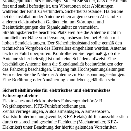
Montagepunkten des Fahrzeugs. Stellen Sie sicher, dass die Antenne
fest und stabil befestigt ist, um Vibrationen oder Ablösungen
während der Fahrt zu verhindern. Sicherheitsabstände: Halten Sie
bei der Installation der Antenne einen angemessenen Abstand zu
anderen elektronischen Geräten ein, um Störungen und
Beeinträchtigungen der Signalqualität zu vermeiden.
Strahlungsbereiche beachten: Platzieren Sie die Antenne nicht in
unmittelbarer Nähe von Personen, insbesondere bei Betrieb mit
hohen Sendeleistungen. Der Sicherheitsabstand sollte gemäß den
technischen Vorgaben des Herstellers eingehalten werden. Antenne
nach der Fahrt überprüfen: Kontrollieren Sie regelmäßig, ob die
Antenne sicher befestigt ist und keine Schäden aufweist. Eine
beschädigte Antenne kann die Signalqualität beeinträchtigen oder
das Fahrzeug beschädigen. Umgang mit Hochspannungsleitungen:
Vermeiden Sie die Nähe der Antenne zu Hochspannungsleitungen.
Eine Berührung oder Annäherung kann lebensgefährlich sein.
Sicherheitshinweise für elektrisches und elektronisches
Fahrzeugzubehör
Elektrisches und elektronisches Fahrzeugzubehör (z.B.
Wegfahrsperren, KFZ-Funkfernbedienungen,
Zentralverriegelungen, Autoalarmanlagen, Alarmsensoren,
Kraftstoffunterbrechungsventile, KFZ-Relais) dürfen ausschliesslich
durch entsprechend geschulte Fachleute (Mechatroniker, KFZ-
Elektriker) unter Beachtung der hierfür geltenden Vorschriften