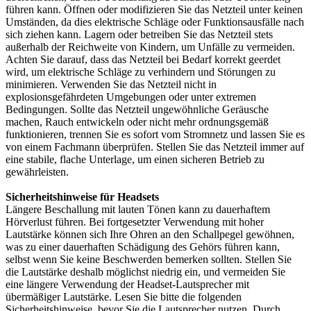
führen kann. Öffnen oder modifizieren Sie das Netzteil unter keinen
Umständen, da dies elektrische Schläge oder Funktionsausfälle nach
sich ziehen kann. Lagern oder betreiben Sie das Netzteil stets
außerhalb der Reichweite von Kindern, um Unfälle zu vermeiden.
Achten Sie darauf, dass das Netzteil bei Bedarf korrekt geerdet
wird, um elektrische Schläge zu verhindern und Störungen zu
minimieren. Verwenden Sie das Netzteil nicht in
explosionsgefährdeten Umgebungen oder unter extremen
Bedingungen. Sollte das Netzteil ungewöhnliche Geräusche
machen, Rauch entwickeln oder nicht mehr ordnungsgemäß
funktionieren, trennen Sie es sofort vom Stromnetz und lassen Sie es
von einem Fachmann überprüfen. Stellen Sie das Netzteil immer auf
eine stabile, flache Unterlage, um einen sicheren Betrieb zu
gewährleisten.
Sicherheitshinweise für Headsets
Längere Beschallung mit lauten Tönen kann zu dauerhaftem
Hörverlust führen. Bei fortgesetzter Verwendung mit hoher
Lautstärke können sich Ihre Ohren an den Schallpegel gewöhnen,
was zu einer dauerhaften Schädigung des Gehörs führen kann,
selbst wenn Sie keine Beschwerden bemerken sollten. Stellen Sie
die Lautstärke deshalb möglichst niedrig ein, und vermeiden Sie
eine längere Verwendung der Headset-Lautsprecher mit
übermäßiger Lautstärke. Lesen Sie bitte die folgenden
Sicherheitshinweise, bevor Sie die Lautsprecher nutzen. Durch