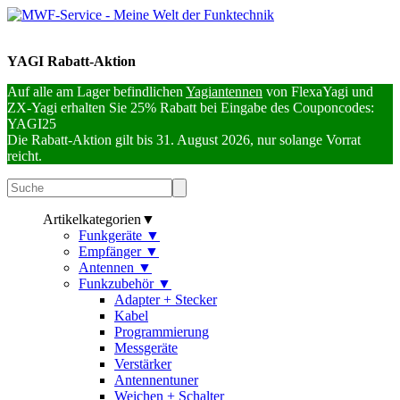
YAGI Rabatt-Aktion
Auf alle am Lager befindlichen
Yagiantennen
von FlexaYagi und
ZX-Yagi erhalten Sie 25% Rabatt bei Eingabe des Couponcodes:
YAGI25
Die Rabatt-Aktion gilt bis 31. August 2026, nur solange Vorrat
reicht.
Artikelkategorien
▼
Funkgeräte
▼
Empfänger
▼
Antennen
▼
Funkzubehör
▼
Adapter + Stecker
Kabel
Programmierung
Messgeräte
Verstärker
Antennentuner
Weichen + Schalter