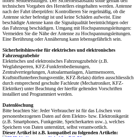
hohen Sendeleistungen. Der Sicherheitsabstand sollte gemäß den
technischen Vorgaben des Herstellers eingehalten werden. Antenne
nach der Fahrt überprüfen: Kontrollieren Sie regelmäßig, ob die
Antenne sicher befestigt ist und keine Schäden aufweist. Eine
beschädigte Antenne kann die Signalqualität beeinträchtigen oder
das Fahrzeug beschädigen. Umgang mit Hochspannungsleitungen:
Vermeiden Sie die Nähe der Antenne zu Hochspannungsleitungen.
Eine Berührung oder Annäherung kann lebensgefährlich sein.
Sicherheitshinweise für elektrisches und elektronisches
Fahrzeugzubehör
Elektrisches und elektronisches Fahrzeugzubehör (z.B.
Wegfahrsperren, KFZ-Funkfernbedienungen,
Zentralverriegelungen, Autoalarmanlagen, Alarmsensoren,
Kraftstoffunterbrechungsventile, KFZ-Relais) dürfen ausschliesslich
durch entsprechend geschulte Fachleute (Mechatroniker, KFZ-
Elektriker) unter Beachtung der hierfür geltenden Vorschriften
installiert und Programmiert werden.
Datenlöschung
Bitte beachten Sie: Jeder Verbraucher ist für das Löschen von
personenbezogenen Daten auf dem Elektro- bzw. Elektronikgerät
(z.B. Smartphones, Funkgeräte, Speicherkarten usw..), welches
Speichern von Daten unterstützt, selbst verantwortlich.
Dieser Artikel ist z.B. kompatibel zu folgenden Artikeln: