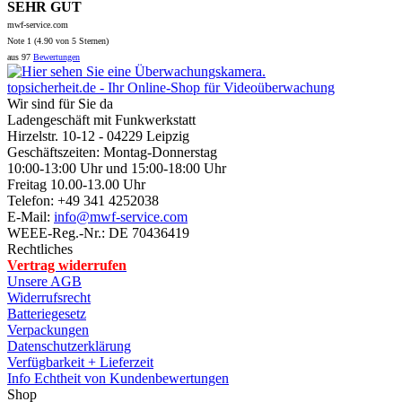
Vertrag widerrufen
Unsere AGB
Widerrufsrecht
Batteriegesetz
Verpackungen
Datenschutzerklärung
Verfügbarkeit + Lieferzeit
Info Echtheit von Kundenbewertungen
Shop
Onlineshop-Hilfe
Zahlung + Versand
Anfahrtsplan
Neue Artikel
Sonderangebote
Seitenübersicht
Spezialsuche
Info
Linkliste
Funk-Info
Bundesnetzagentur
Exporteinschränkung
Info Elektro-/Elektronikgeräte
Gutscheine Guthaben Coupons
Wir über uns
Kontakt