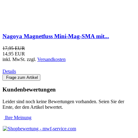
Kundenbewertungen
Leider sind noch keine Bewertungen vorhanden. Seien Sie der
Erste, der den Artikel bewertet.
Ihre Meinung
SEHR GUT
mwf-service.com
Note
1 (
4.90
von 5 Sternen)
aus
97
Bewertungen
topsicherheit.de - Ihr Online-Shop für Videoüberwachung
Wir sind für Sie da
Ladengeschäft mit Funkwerkstatt
Hirzelstr. 10-12 - 04229 Leipzig
Geschäftszeiten: Montag-Donnerstag
10:00-13:00 Uhr und 15:00-18:00 Uhr
Freitag 10.00-13.00 Uhr
Telefon: +49 341 4252038
E-Mail:
info@mwf-service.com
WEEE-Reg.-Nr.: DE 70436419
Rechtliches