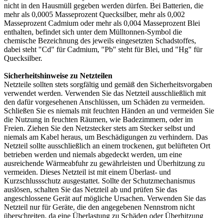
nicht in den Hausmüll gegeben werden dürfen. Bei Batterien, die
mehr als 0,0005 Masseprozent Quecksilber, mehr als 0,002
Masseprozent Cadmium oder mehr als 0,004 Masseprozent Blei
enthalten, befindet sich unter dem Mülltonnen-Symbol die
chemische Bezeichnung des jeweils eingesetzten Schadstoffes,
dabei steht "Cd" für Cadmium, "Pb" steht für Blei, und "Hg" für
Quecksilber.
Sicherheitshinweise zu Netzteilen
Netzteile sollten stets sorgfältig und gemäß den Sicherheitsvorgaben
verwendet werden. Verwenden Sie das Netzteil ausschließlich mit
den dafür vorgesehenen Anschlüssen, um Schäden zu vermeiden.
Schließen Sie es niemals mit feuchten Händen an und vermeiden Sie
die Nutzung in feuchten Räumen, wie Badezimmern, oder im
Freien. Ziehen Sie den Netzstecker stets am Stecker selbst und
niemals am Kabel heraus, um Beschädigungen zu verhindern. Das
Netzteil sollte ausschließlich an einem trockenen, gut belüfteten Ort
betrieben werden und niemals abgedeckt werden, um eine
ausreichende Wärmeabfuhr zu gewährleisten und Überhitzung zu
vermeiden. Dieses Netzteil ist mit einem Überlast- und
Kurzschlussschutz ausgestattet. Sollte der Schutzmechanismus
auslösen, schalten Sie das Netzteil ab und prüfen Sie das
angeschlossene Gerät auf mögliche Ursachen. Verwenden Sie das
Netzteil nur für Geräte, die den angegebenen Nennstrom nicht
überschreiten, da eine Überlastung zu Schäden oder Überhitzung