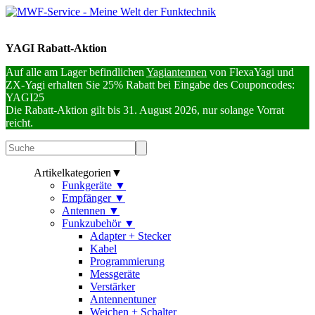
YAGI Rabatt-Aktion
Auf alle am Lager befindlichen
Yagiantennen
von FlexaYagi und
ZX-Yagi erhalten Sie 25% Rabatt bei Eingabe des Couponcodes:
YAGI25
Die Rabatt-Aktion gilt bis 31. August 2026, nur solange Vorrat
reicht.
Artikelkategorien
▼
Funkgeräte
▼
Empfänger
▼
Antennen
▼
Funkzubehör
▼
Adapter + Stecker
Kabel
Programmierung
Messgeräte
Verstärker
Antennentuner
Weichen + Schalter