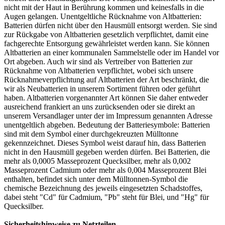
nicht mit der Haut in Berührung kommen und keinesfalls in die
Augen gelangen. Unentgeltliche Rücknahme von Altbatterien:
Batterien dürfen nicht über den Hausmüll entsorgt werden. Sie sind
zur Rückgabe von Altbatterien gesetzlich verpflichtet, damit eine
fachgerechte Entsorgung gewährleistet werden kann. Sie können
Altbatterien an einer kommunalen Sammelstelle oder im Handel vor
Ort abgeben. Auch wir sind als Vertreiber von Batterien zur
Rücknahme von Altbatterien verpflichtet, wobei sich unsere
Rücknahmeverpflichtung auf Altbatterien der Art beschränkt, die
wir als Neubatterien in unserem Sortiment führen oder geführt
haben. Altbatterien vorgenannter Art können Sie daher entweder
ausreichend frankiert an uns zurücksenden oder sie direkt an
unserem Versandlager unter der im Impressum genannten Adresse
unentgeltlich abgeben. Bedeutung der Batteriesymbole: Batterien
sind mit dem Symbol einer durchgekreuzten Mülltonne
gekennzeichnet. Dieses Symbol weist darauf hin, dass Batterien
nicht in den Hausmüll gegeben werden dürfen. Bei Batterien, die
mehr als 0,0005 Masseprozent Quecksilber, mehr als 0,002
Masseprozent Cadmium oder mehr als 0,004 Masseprozent Blei
enthalten, befindet sich unter dem Mülltonnen-Symbol die
chemische Bezeichnung des jeweils eingesetzten Schadstoffes,
dabei steht "Cd" für Cadmium, "Pb" steht für Blei, und "Hg" für
Quecksilber.
Sicherheitshinweise zu Netzteilen