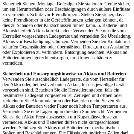
Sicherheit Sichere Montage: Befestigen Sie stationäre Geräte sicher,
um ein Herunterfallen oder Beschädigungen durch äußere Einflüsse
zu vermeiden. Schutz vor Fremdkörpern: Stellen Sie sicher, dass
keine Fremdkörper in die Geräteöffnungen gelangen können, da
dies zu Schäden oder Kurzschlüssen führen kann. 5. Batterie- und
Akkusicherheit Akkus korrekt laden: Verwenden Sie nur die vom
Hersteller vorgesehenen Ladegeräte und vermeiden Sie Überladung.
Akkus vor Beschädigung schützen: Vermeiden Sie den Kontakt mit
scharfen Gegenständen oder übermäßigen Druck,um ein Auslaufen
oder Explodieren zu verhindern. Entsorgung beachten: Akkus und
Batterien umweltgerecht entsorgen, um Umweltschäden zu
vermeiden.
Sicherheit und Entsorgungshinweise zu Akkus und Batterien
Verwenden Sie ausschließlich Ladegeräte, die vom Hersteller für
den Akku oder, bei fest verbauten Akkus, für das jeweilige Gerät
vorgesehen sind. Beachten Sie die Herstellerangaben, falls ein
bestimmtes Ladegerät vorgesehen ist. Zerlegen und öffnen oder
zerkleinern Sie Akkumulatoren oder Batterien nicht. Setzen Sie
Akkus oder Batterien weder Feuer noch hohen Temperaturen aus.
Vermeiden Sie eine Lagerung in direktem Sonnenlicht. Vermeiden
Sie es, den Akku Frost auszusetzen um Kapazitätsverluste zu
vermeiden. Akkus und Batterien dürfen nicht kurzgeschlossen
werden. Schützen Sie Akkus und Batterien vor mechanischen
Stößen und Beschädigungen. Die Flüssigkeit undichter Zellen darf