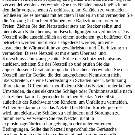
verwendet werden. Verwenden Sie das Netzteil ausschließlich mit
den dafür vorgesehenen Anschlüssen, um Schäden zu vermeiden.
Schließen Sie es niemals mit feuchten Händen an und vermeiden Sie
die Nutzung in feuchten Räumen, wie Badezimmern, oder im
Freien. Ziehen Sie den Netzstecker stets am Stecker selbst und
niemals am Kabel heraus, um Beschädigungen zu verhindern. Das
Netzteil sollte ausschließlich an einem trockenen, gut belüfteten Ort
betrieben werden und niemals abgedeckt werden, um eine
ausreichende Wärmeabfuhr zu gewährleisten und Überhitzung zu
vermeiden. Dieses Netzteil ist mit einem Überlast- und
Kurzschlussschutz ausgestattet. Sollte der Schutzmechanismus
auslösen, schalten Sie das Netzteil ab und prüfen Sie das
angeschlossene Gerät auf mögliche Ursachen. Verwenden Sie das
Netzteil nur für Geräte, die den angegebenen Nennstrom nicht
überschreiten, da eine Überlastung zu Schäden oder Überhitzung
führen kann. Öffnen oder modifizieren Sie das Netzteil unter keinen
Umständen, da dies elektrische Schläge oder Funktionsausfälle nach
sich ziehen kann. Lagern oder betreiben Sie das Netzteil stets
außerhalb der Reichweite von Kindern, um Unfälle zu vermeiden.
Achten Sie darauf, dass das Netzteil bei Bedarf korrekt geerdet
wird, um elektrische Schläge zu verhindern und Störungen zu
minimieren. Verwenden Sie das Netzteil nicht in
explosionsgefährdeten Umgebungen oder unter extremen
Bedingungen. Sollte das Netzteil ungewöhnliche Geräusche
machen, Rauch entwickeln oder nicht mehr ordnungsgemäß