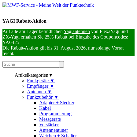
YAGI Rabatt-Aktion
Auf alle am Lager befindlichen
Yagiantennen
von FlexaYagi und
ZX-Yagi erhalten Sie 25% Rabatt bei Eingabe des Couponcodes:
YAGI25
Die Rabatt-Aktion gilt bis 31. August 2026, nur solange Vorrat
reicht.
Artikelkategorien
▼
Funkgeräte
▼
Empfänger
▼
Antennen
▼
Funkzubehör
▼
Adapter + Stecker
Kabel
Programmierung
Messgeräte
Verstärker
Antennentuner
Weichen + Schalter