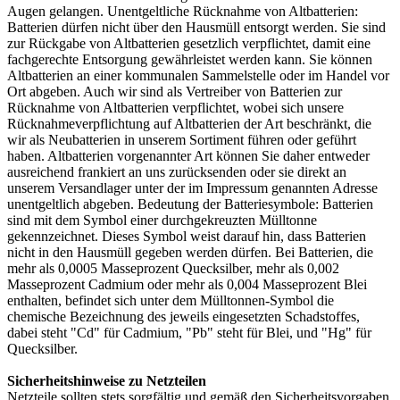
Augen gelangen. Unentgeltliche Rücknahme von Altbatterien:
Batterien dürfen nicht über den Hausmüll entsorgt werden. Sie sind
zur Rückgabe von Altbatterien gesetzlich verpflichtet, damit eine
fachgerechte Entsorgung gewährleistet werden kann. Sie können
Altbatterien an einer kommunalen Sammelstelle oder im Handel vor
Ort abgeben. Auch wir sind als Vertreiber von Batterien zur
Rücknahme von Altbatterien verpflichtet, wobei sich unsere
Rücknahmeverpflichtung auf Altbatterien der Art beschränkt, die
wir als Neubatterien in unserem Sortiment führen oder geführt
haben. Altbatterien vorgenannter Art können Sie daher entweder
ausreichend frankiert an uns zurücksenden oder sie direkt an
unserem Versandlager unter der im Impressum genannten Adresse
unentgeltlich abgeben. Bedeutung der Batteriesymbole: Batterien
sind mit dem Symbol einer durchgekreuzten Mülltonne
gekennzeichnet. Dieses Symbol weist darauf hin, dass Batterien
nicht in den Hausmüll gegeben werden dürfen. Bei Batterien, die
mehr als 0,0005 Masseprozent Quecksilber, mehr als 0,002
Masseprozent Cadmium oder mehr als 0,004 Masseprozent Blei
enthalten, befindet sich unter dem Mülltonnen-Symbol die
chemische Bezeichnung des jeweils eingesetzten Schadstoffes,
dabei steht "Cd" für Cadmium, "Pb" steht für Blei, und "Hg" für
Quecksilber.
Sicherheitshinweise zu Netzteilen
Netzteile sollten stets sorgfältig und gemäß den Sicherheitsvorgaben