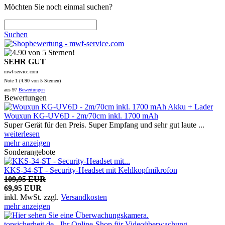
Möchten Sie noch einmal suchen?
Suchen
SEHR GUT
mwf-service.com
Note
1 (
4.90
von 5 Sternen)
aus
97
Bewertungen
Bewertungen
Wouxun KG-UV6D - 2m/70cm inkl. 1700 mAh
Super Gerät für den Preis. Super Empfang und sehr gut laute ...
weiterlesen
mehr anzeigen
Sonderangebote
KKS-34-ST - Security-Headset mit Kehlkopfmikrofon
109,95 EUR
69,95 EUR
inkl. MwSt.
zzgl.
Versandkosten
mehr anzeigen
topsicherheit.de - Ihr Online-Shop für Videoüberwachung