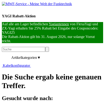
YAGI Rabatt-Aktion
Auf alle am Lager befindlichen
Yagiantennen
von FlexaYagi und
ZX-Yagi erhalten Sie 25% Rabatt bei Eingabe des Couponcodes:
YAGI25
Die Rabatt-Aktion gilt bis 31. August 2026, nur solange Vorrat
reicht.
Artikelkategorien
▼
Kabelkonfigurator
Die Suche ergab keine genauen
Treffer.
Gesucht wurde nach: