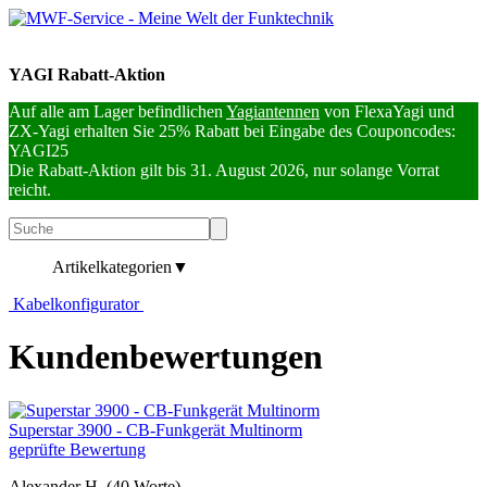
YAGI Rabatt-Aktion
Auf alle am Lager befindlichen
Yagiantennen
von FlexaYagi und
ZX-Yagi erhalten Sie 25% Rabatt bei Eingabe des Couponcodes:
YAGI25
Die Rabatt-Aktion gilt bis 31. August 2026, nur solange Vorrat
reicht.
Artikelkategorien
▼
Kabelkonfigurator
Kundenbewertungen
Superstar 3900 - CB-Funkgerät Multinorm
geprüfte Bewertung
Alexander H.
(40 Worte)