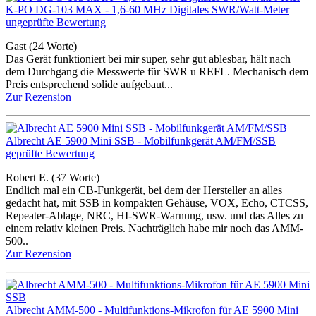
K-PO DG-103 MAX - 1,6-60 MHz Digitales SWR/Watt-Meter
ungeprüfte Bewertung
Gast
(24 Worte)
Das Gerät funktioniert bei mir super, sehr gut ablesbar, hält nach
dem Durchgang die Messwerte für SWR u REFL. Mechanisch dem
Preis entsprechend solide aufgebaut...
Zur Rezension
Albrecht AE 5900 Mini SSB - Mobilfunkgerät AM/FM/SSB
geprüfte Bewertung
Robert E.
(37 Worte)
Endlich mal ein CB-Funkgerät, bei dem der Hersteller an alles
gedacht hat, mit SSB in kompakten Gehäuse, VOX, Echo, CTCSS,
Repeater-Ablage, NRC, HI-SWR-Warnung, usw. und das Alles zu
einem relativ kleinen Preis. Nachträglich habe mir noch das AMM-
500..
Zur Rezension
Albrecht AMM-500 - Multifunktions-Mikrofon für AE 5900 Mini