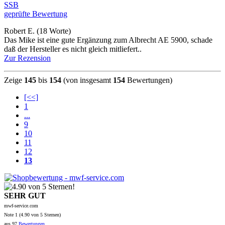
SSB
geprüfte Bewertung
Robert E.
(18 Worte)
Das Mike ist eine gute Ergänzung zum Albrecht AE 5900, schade
daß der Hersteller es nicht gleich mitliefert..
Zur Rezension
Zeige
145
bis
154
(von insgesamt
154
Bewertungen)
[<<]
1
...
9
10
11
12
13
SEHR GUT
mwf-service.com
Note
1 (
4.90
von 5 Sternen)
aus
97
Bewertungen