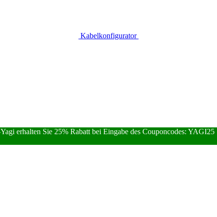
Kabelkonfigurator
Yagi erhalten Sie 25% Rabatt bei Eingabe des Couponcodes: YAGI25