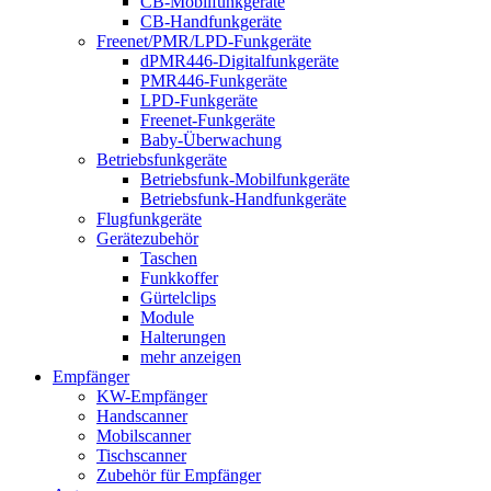
CB-Mobilfunkgeräte
CB-Handfunkgeräte
Freenet/PMR/LPD-Funkgeräte
dPMR446-Digitalfunkgeräte
PMR446-Funkgeräte
LPD-Funkgeräte
Freenet-Funkgeräte
Baby-Überwachung
Betriebsfunkgeräte
Betriebsfunk-Mobilfunkgeräte
Betriebsfunk-Handfunkgeräte
Flugfunkgeräte
Gerätezubehör
Taschen
Funkkoffer
Gürtelclips
Module
Halterungen
mehr anzeigen
Empfänger
KW-Empfänger
Handscanner
Mobilscanner
Tischscanner
Zubehör für Empfänger