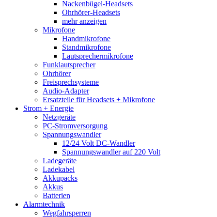
Nackenbügel-Headsets
Ohrhörer-Headsets
mehr anzeigen
Mikrofone
Handmikrofone
Standmikrofone
Lautsprechermikrofone
Funklautsprecher
Ohrhörer
Freisprechsysteme
Audio-Adapter
Ersatzteile für Headsets + Mikrofone
Strom + Energie
Netzgeräte
PC-Stromversorgung
Spannungswandler
12/24 Volt DC-Wandler
Spannungswandler auf 220 Volt
Ladegeräte
Ladekabel
Akkupacks
Akkus
Batterien
Alarmtechnik
Wegfahrsperren