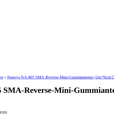
en
»
Nagoya NA-805 SMA-Reverse-Mini-Gummiantenne (2m/70cm/2
5 SMA-Reverse-Mini-Gummiante