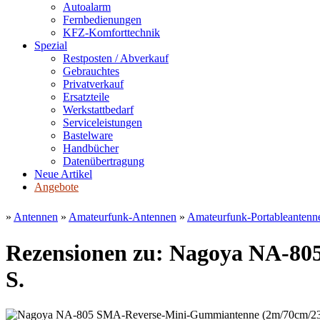
Autoalarm
Fernbedienungen
KFZ-Komforttechnik
Spezial
Restposten / Abverkauf
Gebrauchtes
Privatverkauf
Ersatzteile
Werkstattbedarf
Serviceleistungen
Bastelware
Handbücher
Datenübertragung
Neue Artikel
Angebote
»
Antennen
»
Amateurfunk-Antennen
»
Amateurfunk-Portableantenn
Rezensionen zu: Nagoya NA-80
S.