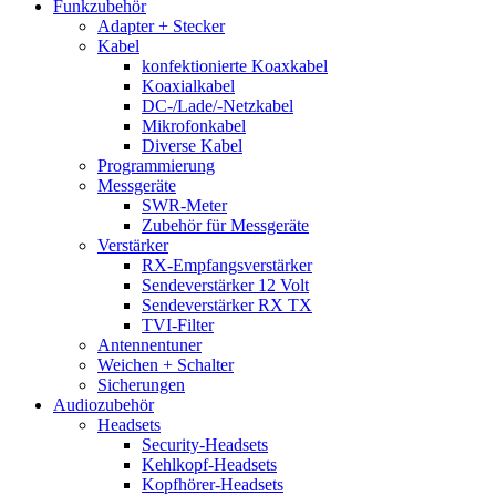
Funkzubehör
Adapter + Stecker
Kabel
konfektionierte Koaxkabel
Koaxialkabel
DC-/Lade/-Netzkabel
Mikrofonkabel
Diverse Kabel
Programmierung
Messgeräte
SWR-Meter
Zubehör für Messgeräte
Verstärker
RX-Empfangsverstärker
Sendeverstärker 12 Volt
Sendeverstärker RX TX
TVI-Filter
Antennentuner
Weichen + Schalter
Sicherungen
Audiozubehör
Headsets
Security-Headsets
Kehlkopf-Headsets
Kopfhörer-Headsets