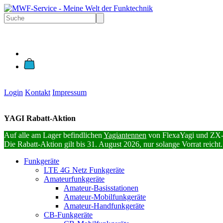
Login
Kontakt
Impressum
YAGI Rabatt-Aktion
Auf alle am Lager befindlichen
Yagiantennen
von FlexaYagi und ZX-
Die Rabatt-Aktion gilt bis 31. August 2026, nur solange Vorrat reicht.
Funkgeräte
LTE 4G Netz Funkgeräte
Amateurfunkgeräte
Amateur-Basisstationen
Amateur-Mobilfunkgeräte
Amateur-Handfunkgeräte
CB-Funkgeräte