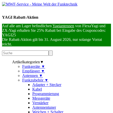
YAGI Rabatt-Aktion
Auf alle am Lager befindlichen
Yagiantennen
von FlexaYagi und
ZX-Yagi erhalten Sie 25% Rabatt bei Eingabe des Couponcodes:
YAGI25
Die Rabatt-Aktion gilt bis 31. August 2026, nur solange Vorrat
reicht.
Artikelkategorien
▼
Funkgeräte
▼
Empfänger
▼
Antennen
▼
Funkzubehör
▼
Adapter + Stecker
Kabel
Programmierung
Messgeräte
Verstärker
Antennentuner
Weichen + Schalter