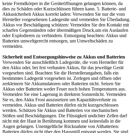
keine Fremdkörper in die Geräteöffnungen gelangen können, da
dies zu Schäden oder Kurzschlüssen führen kann. 5. Batterie- und
Akkusicherheit Akkus korrekt laden: Verwenden Sie nur die vom
Hersteller vorgesehenen Ladegeräte und vermeiden Sie Überladung.
Akkus vor Beschädigung schützen: Vermeiden Sie den Kontakt mit
scharfen Gegenständen oder übermäßigen Druck,um ein Auslaufen
oder Explodieren zu verhindern. Entsorgung beachten: Akkus und
Batterien umweltgerecht entsorgen, um Umweltschäden zu
vermeiden.
Sicherheit und Entsorgungshinweise zu Akkus und Batterien
Verwenden Sie ausschließlich Ladegeräte, die vom Hersteller für
den Akku oder, bei fest verbauten Akkus, für das jeweilige Gerät
vorgesehen sind. Beachten Sie die Herstellerangaben, falls ein
bestimmtes Ladegerät vorgesehen ist. Zerlegen und öffnen oder
zerkleinern Sie Akkumulatoren oder Batterien nicht. Setzen Sie
Akkus oder Batterien weder Feuer noch hohen Temperaturen aus.
Vermeiden Sie eine Lagerung in direktem Sonnenlicht. Vermeiden
Sie es, den Akku Frost auszusetzen um Kapazitätsverluste zu
vermeiden. Akkus und Batterien dürfen nicht kurzgeschlossen
werden. Schützen Sie Akkus und Batterien vor mechanischen
Stößen und Beschädigungen. Die Flüssigkeit undichter Zellen darf
nicht mit der Haut in Berührung kommen und keinesfalls in die
Augen gelangen. Unentgeltliche Rücknahme von Altbatterien:
Batterien dürfen nicht über den Hausmüll entsorgt werden. Sie sind