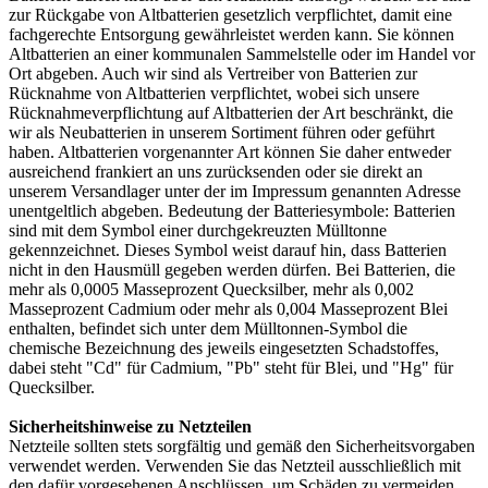
zur Rückgabe von Altbatterien gesetzlich verpflichtet, damit eine
fachgerechte Entsorgung gewährleistet werden kann. Sie können
Altbatterien an einer kommunalen Sammelstelle oder im Handel vor
Ort abgeben. Auch wir sind als Vertreiber von Batterien zur
Rücknahme von Altbatterien verpflichtet, wobei sich unsere
Rücknahmeverpflichtung auf Altbatterien der Art beschränkt, die
wir als Neubatterien in unserem Sortiment führen oder geführt
haben. Altbatterien vorgenannter Art können Sie daher entweder
ausreichend frankiert an uns zurücksenden oder sie direkt an
unserem Versandlager unter der im Impressum genannten Adresse
unentgeltlich abgeben. Bedeutung der Batteriesymbole: Batterien
sind mit dem Symbol einer durchgekreuzten Mülltonne
gekennzeichnet. Dieses Symbol weist darauf hin, dass Batterien
nicht in den Hausmüll gegeben werden dürfen. Bei Batterien, die
mehr als 0,0005 Masseprozent Quecksilber, mehr als 0,002
Masseprozent Cadmium oder mehr als 0,004 Masseprozent Blei
enthalten, befindet sich unter dem Mülltonnen-Symbol die
chemische Bezeichnung des jeweils eingesetzten Schadstoffes,
dabei steht "Cd" für Cadmium, "Pb" steht für Blei, und "Hg" für
Quecksilber.
Sicherheitshinweise zu Netzteilen
Netzteile sollten stets sorgfältig und gemäß den Sicherheitsvorgaben
verwendet werden. Verwenden Sie das Netzteil ausschließlich mit
den dafür vorgesehenen Anschlüssen, um Schäden zu vermeiden.