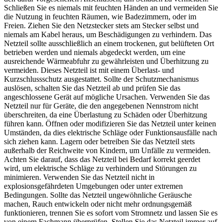
Schließen Sie es niemals mit feuchten Händen an und vermeiden Sie
die Nutzung in feuchten Räumen, wie Badezimmern, oder im
Freien. Ziehen Sie den Netzstecker stets am Stecker selbst und
niemals am Kabel heraus, um Beschädigungen zu verhindern. Das
Netzteil sollte ausschließlich an einem trockenen, gut belüfteten Ort
betrieben werden und niemals abgedeckt werden, um eine
ausreichende Wärmeabfuhr zu gewährleisten und Überhitzung zu
vermeiden. Dieses Netzteil ist mit einem Überlast- und
Kurzschlussschutz ausgestattet. Sollte der Schutzmechanismus
auslösen, schalten Sie das Netzteil ab und prüfen Sie das
angeschlossene Gerät auf mögliche Ursachen. Verwenden Sie das
Netzteil nur für Geräte, die den angegebenen Nennstrom nicht
überschreiten, da eine Überlastung zu Schäden oder Überhitzung
führen kann. Öffnen oder modifizieren Sie das Netzteil unter keinen
Umständen, da dies elektrische Schläge oder Funktionsausfälle nach
sich ziehen kann. Lagern oder betreiben Sie das Netzteil stets
außerhalb der Reichweite von Kindern, um Unfälle zu vermeiden.
Achten Sie darauf, dass das Netzteil bei Bedarf korrekt geerdet
wird, um elektrische Schläge zu verhindern und Störungen zu
minimieren. Verwenden Sie das Netzteil nicht in
explosionsgefährdeten Umgebungen oder unter extremen
Bedingungen. Sollte das Netzteil ungewöhnliche Geräusche
machen, Rauch entwickeln oder nicht mehr ordnungsgemäß
funktionieren, trennen Sie es sofort vom Stromnetz und lassen Sie es
von einem Fachmann überprüfen. Stellen Sie das Netzteil immer auf