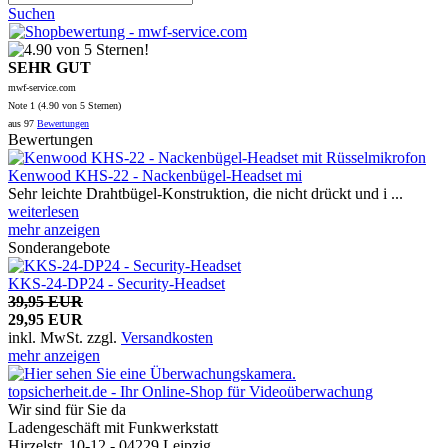
Suchen
SEHR GUT
mwf-service.com
Note
1 (
4.90
von 5 Sternen)
aus
97
Bewertungen
Bewertungen
Kenwood KHS-22 - Nackenbügel-Headset mi
Sehr leichte Drahtbügel-Konstruktion, die nicht drückt und i ...
weiterlesen
mehr anzeigen
Sonderangebote
KKS-24-DP24 - Security-Headset
39,95 EUR
29,95 EUR
inkl. MwSt.
zzgl.
Versandkosten
mehr anzeigen
topsicherheit.de - Ihr Online-Shop für Videoüberwachung
Wir sind für Sie da
Ladengeschäft mit Funkwerkstatt
Hirzelstr. 10-12 - 04229 Leipzig