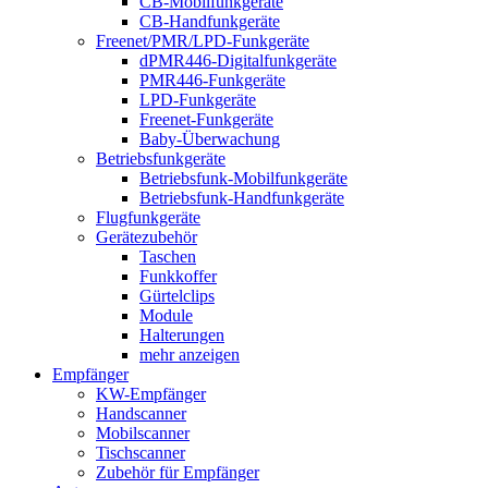
CB-Mobilfunkgeräte
CB-Handfunkgeräte
Freenet/PMR/LPD-Funkgeräte
dPMR446-Digitalfunkgeräte
PMR446-Funkgeräte
LPD-Funkgeräte
Freenet-Funkgeräte
Baby-Überwachung
Betriebsfunkgeräte
Betriebsfunk-Mobilfunkgeräte
Betriebsfunk-Handfunkgeräte
Flugfunkgeräte
Gerätezubehör
Taschen
Funkkoffer
Gürtelclips
Module
Halterungen
mehr anzeigen
Empfänger
KW-Empfänger
Handscanner
Mobilscanner
Tischscanner
Zubehör für Empfänger