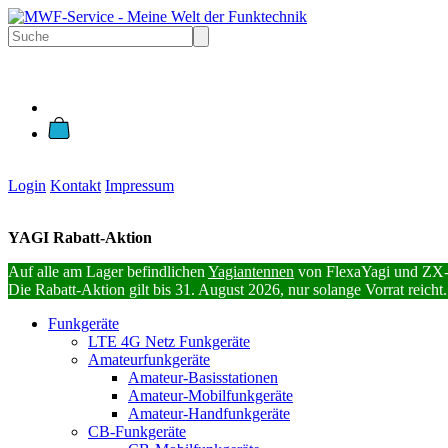
Login
Kontakt
Impressum
YAGI Rabatt-Aktion
Auf alle am Lager befindlichen
Yagiantennen
von FlexaYagi und ZX-
Die Rabatt-Aktion gilt bis 31. August 2026, nur solange Vorrat reicht.
Funkgeräte
LTE 4G Netz Funkgeräte
Amateurfunkgeräte
Amateur-Basisstationen
Amateur-Mobilfunkgeräte
Amateur-Handfunkgeräte
CB-Funkgeräte