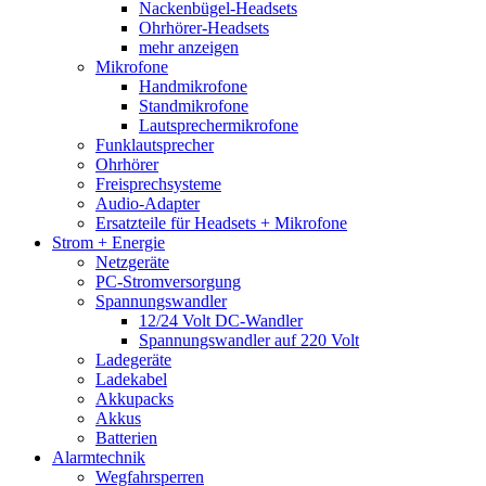
Nackenbügel-Headsets
Ohrhörer-Headsets
mehr anzeigen
Mikrofone
Handmikrofone
Standmikrofone
Lautsprechermikrofone
Funklautsprecher
Ohrhörer
Freisprechsysteme
Audio-Adapter
Ersatzteile für Headsets + Mikrofone
Strom + Energie
Netzgeräte
PC-Stromversorgung
Spannungswandler
12/24 Volt DC-Wandler
Spannungswandler auf 220 Volt
Ladegeräte
Ladekabel
Akkupacks
Akkus
Batterien
Alarmtechnik
Wegfahrsperren