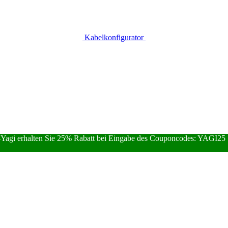
Kabelkonfigurator
Yagi erhalten Sie 25% Rabatt bei Eingabe des Couponcodes: YAGI25