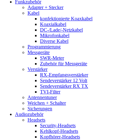
Funkzubehör
Adapter + Stecker
Kabel
konfektionierte Koaxkabel
Koaxialkabel
DC-/Lade/-Netzkabel
Mikrofonkabel
Diverse Kabel
Programmierung
Messgeräte
SWR-Meter
Zubehör für Messgeräte
Verstärker
RX-Empfangsverstärker
Sendeverstärker 12 Volt
Sendeverstärker RX TX
TVI-Filter
Antennentuner
Weichen + Schalter
Sicherungen
Audiozubehör
Headsets
Security-Headsets
Kehlkopf-Headsets
Kopfhörer-Headsets