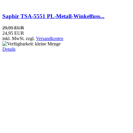
SIGMA PLC 45 - Mobilantenne (45m)
69,90 EUR
49,99 EUR
inkl. MwSt.
zzgl.
Versandkosten
Details
DV-Fuss schwarz - Standardversion -...
5,95 EUR
3,95 EUR