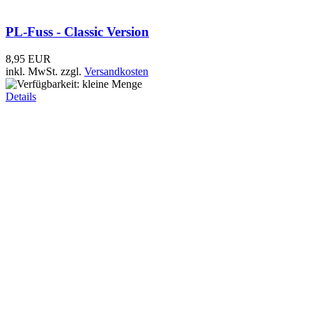
SIRTEL DV-S-Fuss - Profiversion
14,95 EUR
11,95 EUR
inkl. MwSt.
zzgl.
Versandkosten
Details
Frage zum Artikel
Kundenbewertungen
Leider sind noch keine Bewertungen vorhanden. Seien Sie der
Erste, der den Artikel bewertet.