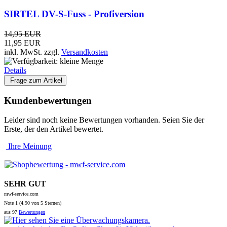
Ihre Meinung
SEHR GUT
mwf-service.com
Note
1 (
4.90
von 5 Sternen)
aus
97
Bewertungen
topsicherheit.de - Ihr Online-Shop für Videoüberwachung
Wir sind für Sie da
Ladengeschäft mit Funkwerkstatt
Hirzelstr. 10-12 - 04229 Leipzig
Geschäftszeiten: Montag-Donnerstag
10:00-13:00 Uhr und 15:00-18:00 Uhr
Freitag 10.00-13.00 Uhr
Telefon: +49 341 4252038
E-Mail:
info@mwf-service.com
WEEE-Reg.-Nr.: DE 70436419
Rechtliches
Vertrag widerrufen
Unsere AGB
Widerrufsrecht
Batteriegesetz
Verpackungen