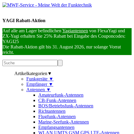
YAGI Rabatt-Aktion
Auf alle am Lager befindlichen
Yagiantennen
von FlexaYagi und
ZX-Yagi erhalten Sie 25% Rabatt bei Eingabe des Couponcodes:
YAGI25
Die Rabatt-Aktion gilt bis 31. August 2026, nur solange Vorrat
reicht.
Artikelkategorien
▼
Funkgeräte
▼
Empfänger
▼
Antennen
▼
Amateurfunk-Antennen
CB-Funk-Antennen
BOS/Betriebsfunk-Antennen
Richtantennen
Flugfunk-Antennen
Marine-Seefunk-Antennen
Empfangsantennen
WLAN UMTS GSM GPS LTE-Antennen