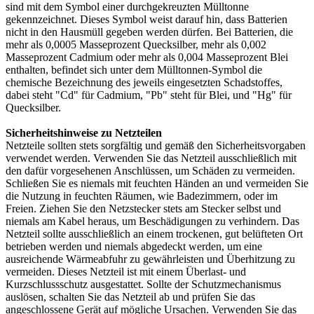
sind mit dem Symbol einer durchgekreuzten Mülltonne
gekennzeichnet. Dieses Symbol weist darauf hin, dass Batterien
nicht in den Hausmüll gegeben werden dürfen. Bei Batterien, die
mehr als 0,0005 Masseprozent Quecksilber, mehr als 0,002
Masseprozent Cadmium oder mehr als 0,004 Masseprozent Blei
enthalten, befindet sich unter dem Mülltonnen-Symbol die
chemische Bezeichnung des jeweils eingesetzten Schadstoffes,
dabei steht "Cd" für Cadmium, "Pb" steht für Blei, und "Hg" für
Quecksilber.
Sicherheitshinweise zu Netzteilen
Netzteile sollten stets sorgfältig und gemäß den Sicherheitsvorgaben
verwendet werden. Verwenden Sie das Netzteil ausschließlich mit
den dafür vorgesehenen Anschlüssen, um Schäden zu vermeiden.
Schließen Sie es niemals mit feuchten Händen an und vermeiden Sie
die Nutzung in feuchten Räumen, wie Badezimmern, oder im
Freien. Ziehen Sie den Netzstecker stets am Stecker selbst und
niemals am Kabel heraus, um Beschädigungen zu verhindern. Das
Netzteil sollte ausschließlich an einem trockenen, gut belüfteten Ort
betrieben werden und niemals abgedeckt werden, um eine
ausreichende Wärmeabfuhr zu gewährleisten und Überhitzung zu
vermeiden. Dieses Netzteil ist mit einem Überlast- und
Kurzschlussschutz ausgestattet. Sollte der Schutzmechanismus
auslösen, schalten Sie das Netzteil ab und prüfen Sie das
angeschlossene Gerät auf mögliche Ursachen. Verwenden Sie das