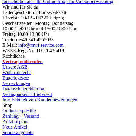
Datenschutzerklärung
Verfügbarkeit + Lieferzeit
Info Echtheit von Kundenbewertungen
Shop
Onlineshop-Hilfe
Zahlung + Versand
Anfahrtsplan
Neue Artikel
Sonderangebote
Seitenübersicht
Spezialsuche
Info
Linkliste
Funk-Info
Bundesnetzagentur
Exporteinschränkung
Info Elektro-/Elektronikgeräte
Gutscheine Guthaben Coupons
Wir über uns
Kontakt
Impressum