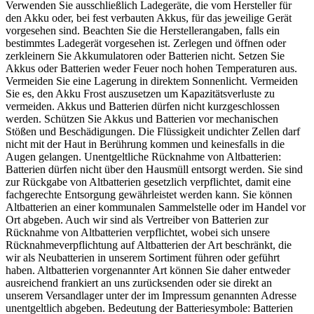
Verwenden Sie ausschließlich Ladegeräte, die vom Hersteller für
den Akku oder, bei fest verbauten Akkus, für das jeweilige Gerät
vorgesehen sind. Beachten Sie die Herstellerangaben, falls ein
bestimmtes Ladegerät vorgesehen ist. Zerlegen und öffnen oder
zerkleinern Sie Akkumulatoren oder Batterien nicht. Setzen Sie
Akkus oder Batterien weder Feuer noch hohen Temperaturen aus.
Vermeiden Sie eine Lagerung in direktem Sonnenlicht. Vermeiden
Sie es, den Akku Frost auszusetzen um Kapazitätsverluste zu
vermeiden. Akkus und Batterien dürfen nicht kurzgeschlossen
werden. Schützen Sie Akkus und Batterien vor mechanischen
Stößen und Beschädigungen. Die Flüssigkeit undichter Zellen darf
nicht mit der Haut in Berührung kommen und keinesfalls in die
Augen gelangen. Unentgeltliche Rücknahme von Altbatterien:
Batterien dürfen nicht über den Hausmüll entsorgt werden. Sie sind
zur Rückgabe von Altbatterien gesetzlich verpflichtet, damit eine
fachgerechte Entsorgung gewährleistet werden kann. Sie können
Altbatterien an einer kommunalen Sammelstelle oder im Handel vor
Ort abgeben. Auch wir sind als Vertreiber von Batterien zur
Rücknahme von Altbatterien verpflichtet, wobei sich unsere
Rücknahmeverpflichtung auf Altbatterien der Art beschränkt, die
wir als Neubatterien in unserem Sortiment führen oder geführt
haben. Altbatterien vorgenannter Art können Sie daher entweder
ausreichend frankiert an uns zurücksenden oder sie direkt an
unserem Versandlager unter der im Impressum genannten Adresse
unentgeltlich abgeben. Bedeutung der Batteriesymbole: Batterien