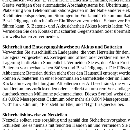
Geräte verfügen über automatische Abschaltsysteme bei Überhitzung. S
Platzierung von Telekommunikationsgeräten in der Nähe anderer elek
Richtlinien entsprechen, um Störungen im Funk-und Telekommunikatio
Beschädigungen durch äußere Einflüsse zu vermeiden. Schutz vor Fre
führen kann. 5. Batterie- und Akkusicherheit Akkus korrekt laden: 
Vermeiden Sie den Kontakt mit scharfen Gegenständen oder übermäßi
Umweltschäden zu vermeiden.
Sicherheit und Entsorgungshinweise zu Akkus und Batterien
Verwenden Sie ausschließlich Ladegeräte, die vom Hersteller für den 
Ladegerät vorgesehen ist. Zerlegen und öffnen oder zerkleinern Sie 
Lagerung in direktem Sonnenlicht. Vermeiden Sie es, den Akku Frost
Batterien vor mechanischen Stößen und Beschädigungen. Die Flüssigk
Altbatterien: Batterien dürfen nicht über den Hausmüll entsorgt werde
können Altbatterien an einer kommunalen Sammelstelle oder im Handel
Rücknahmeverpflichtung auf Altbatterien der Art beschränkt, die wir 
frankiert an uns zurücksenden oder sie direkt an unserem Versandlag
durchgekreuzten Mülltonne gekennzeichnet. Dieses Symbol weist dara
als 0,002 Masseprozent Cadmium oder mehr als 0,004 Masseprozent Bl
"Cd" für Cadmium, "Pb" steht für Blei, und "Hg" für Quecksilber.
Sicherheitshinweise zu Netzteilen
Netzteile sollten stets sorgfältig und gemäß den Sicherheitsvorgabe
Schließen Sie es niemals mit feuchten Händen an und vermeiden Sie 