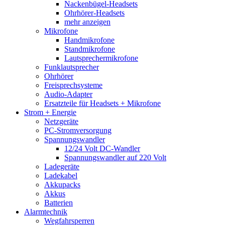
Nackenbügel-Headsets
Ohrhörer-Headsets
mehr anzeigen
Mikrofone
Handmikrofone
Standmikrofone
Lautsprechermikrofone
Funklautsprecher
Ohrhörer
Freisprechsysteme
Audio-Adapter
Ersatzteile für Headsets + Mikrofone
Strom + Energie
Netzgeräte
PC-Stromversorgung
Spannungswandler
12/24 Volt DC-Wandler
Spannungswandler auf 220 Volt
Ladegeräte
Ladekabel
Akkupacks
Akkus
Batterien
Alarmtechnik
Wegfahrsperren