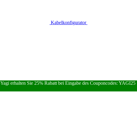
Kabelkonfigurator
Yagi erhalten Sie 25% Rabatt bei Eingabe des Couponcodes: YAGI25