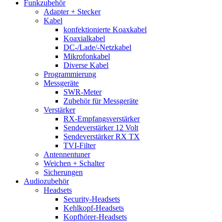
Funkzubehör
Adapter + Stecker
Kabel
konfektionierte Koaxkabel
Koaxialkabel
DC-/Lade/-Netzkabel
Mikrofonkabel
Diverse Kabel
Programmierung
Messgeräte
SWR-Meter
Zubehör für Messgeräte
Verstärker
RX-Empfangsverstärker
Sendeverstärker 12 Volt
Sendeverstärker RX TX
TVI-Filter
Antennentuner
Weichen + Schalter
Sicherungen
Audiozubehör
Headsets
Security-Headsets
Kehlkopf-Headsets
Kopfhörer-Headsets