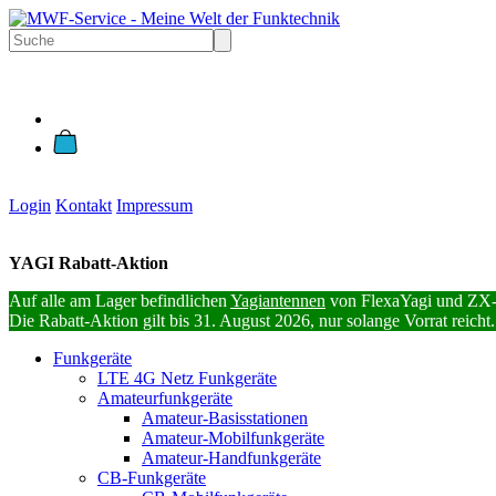
Login
Kontakt
Impressum
YAGI Rabatt-Aktion
Auf alle am Lager befindlichen
Yagiantennen
von FlexaYagi und ZX-
Die Rabatt-Aktion gilt bis 31. August 2026, nur solange Vorrat reicht.
Funkgeräte
LTE 4G Netz Funkgeräte
Amateurfunkgeräte
Amateur-Basisstationen
Amateur-Mobilfunkgeräte
Amateur-Handfunkgeräte
CB-Funkgeräte