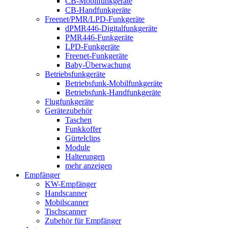
CB-Mobilfunkgeräte
CB-Handfunkgeräte
Freenet/PMR/LPD-Funkgeräte
dPMR446-Digitalfunkgeräte
PMR446-Funkgeräte
LPD-Funkgeräte
Freenet-Funkgeräte
Baby-Überwachung
Betriebsfunkgeräte
Betriebsfunk-Mobilfunkgeräte
Betriebsfunk-Handfunkgeräte
Flugfunkgeräte
Gerätezubehör
Taschen
Funkkoffer
Gürtelclips
Module
Halterungen
mehr anzeigen
Empfänger
KW-Empfänger
Handscanner
Mobilscanner
Tischscanner
Zubehör für Empfänger