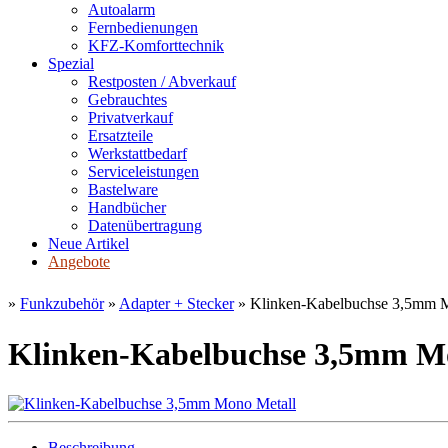
Autoalarm
Fernbedienungen
KFZ-Komforttechnik
Spezial
Restposten / Abverkauf
Gebrauchtes
Privatverkauf
Ersatzteile
Werkstattbedarf
Serviceleistungen
Bastelware
Handbücher
Datenübertragung
Neue Artikel
Angebote
»
Funkzubehör
»
Adapter + Stecker
»
Klinken-Kabelbuchse 3,5mm 
Klinken-Kabelbuchse 3,5mm M
Beschreibung