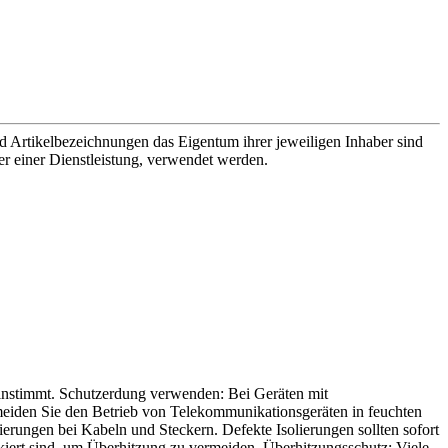
d Artikelbezeichnungen das Eigentum ihrer jeweiligen Inhaber sind
er einer Dienstleistung, verwendet werden.
einstimmt. Schutzerdung verwenden: Bei Geräten mit
rmeiden Sie den Betrieb von Telekommunikationsgeräten in feuchten
erungen bei Kabeln und Steckern. Defekte Isolierungen sollten sofort
ckiert sind, um Überhitzung zu vermeiden. Überhitzungsschutz: Viele