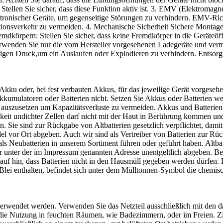
tellen Sie sicher, dass diese Funktion aktiv ist. 3. EMV (Elektromagn
tronischer Geräte, um gegenseitige Störungen zu verhindern. EMV-Rich
nsverkehr zu vermeiden. 4. Mechanische Sicherheit Sichere Montage: B
mdkörpern: Stellen Sie sicher, dass keine Fremdkörper in die Geräteö
Verwenden Sie nur die vom Hersteller vorgesehenen Ladegeräte und ve
gen Druck,um ein Auslaufen oder Explodieren zu verhindern. Entsorg
Akku oder, bei fest verbauten Akkus, für das jeweilige Gerät vorgesehen
Akkumulatoren oder Batterien nicht. Setzen Sie Akkus oder Batterien 
 auszusetzen um Kapazitätsverluste zu vermeiden. Akkus und Batterie
eit undichter Zellen darf nicht mit der Haut in Berührung kommen un
n. Sie sind zur Rückgabe von Altbatterien gesetzlich verpflichtet, dam
 vor Ort abgeben. Auch wir sind als Vertreiber von Batterien zur Rück
als Neubatterien in unserem Sortiment führen oder geführt haben. Altb
er unter der im Impressum genannten Adresse unentgeltlich abgeben. B
uf hin, dass Batterien nicht in den Hausmüll gegeben werden dürfen. 
ei enthalten, befindet sich unter dem Mülltonnen-Symbol die chemisch
n verwendet werden. Verwenden Sie das Netzteil ausschließlich mit de
die Nutzung in feuchten Räumen, wie Badezimmern, oder im Freien. Zie