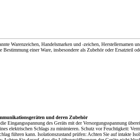
enannte Warenzeichen, Handelsmarken und -zeichen, Herstellernamen un
die Bestimmung einer Ware, insbesondere als Zubehör oder Ersatzteil od
kommunikationsgeräten und deren Zubehör
ob die Eingangsspannung des Geräts mit der Versorgungsspannung über
eines elektrischen Schlags zu minimieren. Schutz vor Feuchtigkeit: Ve
ag führen kann. Isolationszustand prüfen: Achten Sie auf intakte Isoli
n: Achten Sie darauf, dass die Lüftungsöffnungen der Geräte nicht blo