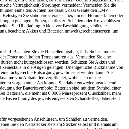
etische Verträglichkeit) Störungen vermeiden: Vermeiden Sie die
tlinien einhalten: Achten Sie darauf, dass Geräte den EMV-
efestigen Sie stationäre Geräte sicher, um ein Herunterfallen oder
ffnungen gelangen können, da dies zu Schäden oder Kurzschlüssen
rmeiden Sie Überladung. Akkus vor Beschädigung schützen:
ung beachten: Akkus und Batterien umweltgerecht entsorgen, um
 sind. Beachten Sie die Herstellerangaben, falls ein bestimmtes
weder Feuer noch hohen Temperaturen aus. Vermeiden Sie eine
n dürfen nicht kurzgeschlossen werden. Schützen Sie Akkus und
d keinesfalls in die Augen gelangen. Unentgeltliche Rücknahme von
it eine fachgerechte Entsorgung gewährleistet werden kann. Sie
nahme von Altbatterien verpflichtet, wobei sich unsere
atterien vorgenannter Art können Sie daher entweder ausreichend
edeutung der Batteriesymbole: Batterien sind mit dem Symbol einer
Bei Batterien, die mehr als 0,0005 Masseprozent Quecksilber, mehr
e Bezeichnung des jeweils eingesetzten Schadstoffes, dabei steht
n dafür vorgesehenen Anschlüssen, um Schäden zu vermeiden.
hen Sie den Netzstecker stets am Stecker selbst und niemals am