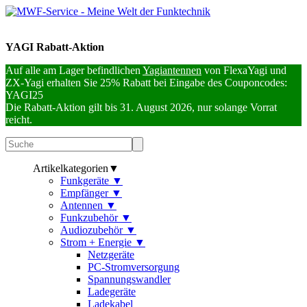
YAGI Rabatt-Aktion
Auf alle am Lager befindlichen
Yagiantennen
von FlexaYagi und
ZX-Yagi erhalten Sie 25% Rabatt bei Eingabe des Couponcodes:
YAGI25
Die Rabatt-Aktion gilt bis 31. August 2026, nur solange Vorrat
reicht.
Artikelkategorien
▼
Funkgeräte
▼
Empfänger
▼
Antennen
▼
Funkzubehör
▼
Audiozubehör
▼
Strom + Energie
▼
Netzgeräte
PC-Stromversorgung
Spannungswandler
Ladegeräte
Ladekabel