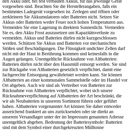
den Akku oder, bei fest verbauten Akkus, für das jeweilige Gerät
vorgesehen sind. Beachten Sie die Herstellerangaben, falls ein
bestimmtes Ladegerät vorgesehen ist. Zerlegen und öffnen oder
zerkleinern Sie Akkumulatoren oder Batterien nicht. Setzen Sie
Akkus oder Batterien weder Feuer noch hohen Temperaturen aus.
Vermeiden Sie eine Lagerung in direktem Sonnenlicht. Vermeiden
Sie es, den Akku Frost auszusetzen um Kapazitätsverluste zu
vermeiden. Akkus und Batterien dürfen nicht kurzgeschlossen
werden. Schützen Sie Akkus und Batterien vor mechanischen
Stößen und Beschädigungen. Die Flüssigkeit undichter Zellen darf
nicht mit der Haut in Berührung kommen und keinesfalls in die
Augen gelangen. Unentgeltliche Rücknahme von Altbatterien:
Batterien dürfen nicht über den Hausmüll entsorgt werden. Sie sind
zur Rückgabe von Altbatterien gesetzlich verpflichtet, damit eine
fachgerechte Entsorgung gewährleistet werden kann. Sie können
Altbatterien an einer kommunalen Sammelstelle oder im Handel vor
Ort abgeben. Auch wir sind als Vertreiber von Batterien zur
Rücknahme von Altbatterien verpflichtet, wobei sich unsere
Rücknahmeverpflichtung auf Altbatterien der Art beschränkt, die
wir als Neubatterien in unserem Sortiment führen oder geführt
haben. Altbatterien vorgenannter Art können Sie daher entweder
ausreichend frankiert an uns zurücksenden oder sie direkt an
unserem Versandlager unter der im Impressum genannten Adresse
unentgeltlich abgeben. Bedeutung der Batteriesymbole: Batterien
sind mit dem Symbol einer durchgekreuzten Mülltonne