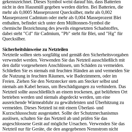
gekennzeichnet. Dieses Symbol weist darauf hin, dass Batterien
nicht in den Hausmüll gegeben werden dürfen. Bei Batterien, die
mehr als 0,0005 Masseprozent Quecksilber, mehr als 0,002
Masseprozent Cadmium oder mehr als 0,004 Masseprozent Blei
enthalten, befindet sich unter dem Mülltonnen-Symbol die
chemische Bezeichnung des jeweils eingesetzten Schadstoffes,
dabei steht "Cd" für Cadmium, "Pb" steht für Blei, und "Hg" für
Quecksilber.
Sicherheitshinweise zu Netzteilen
Netzteile sollten stets sorgfältig und gemäß den Sicherheitsvorgaben
verwendet werden. Verwenden Sie das Netzteil ausschließlich mit
den dafür vorgesehenen Anschlüssen, um Schäden zu vermeiden.
Schließen Sie es niemals mit feuchten Händen an und vermeiden Sie
die Nutzung in feuchten Räumen, wie Badezimmern, oder im
Freien. Ziehen Sie den Netzstecker stets am Stecker selbst und
niemals am Kabel heraus, um Beschädigungen zu verhindern. Das
Netzteil sollte ausschließlich an einem trockenen, gut belüfteten Ort
betrieben werden und niemals abgedeckt werden, um eine
ausreichende Wärmeabfuhr zu gewährleisten und Überhitzung zu
vermeiden. Dieses Netzteil ist mit einem Überlast- und
Kurzschlussschutz ausgestattet. Sollte der Schutzmechanismus
auslösen, schalten Sie das Netzteil ab und prüfen Sie das
angeschlossene Gerät auf mögliche Ursachen. Verwenden Sie das
Netzteil nur für Geräte, die den angegebenen Nennstrom nicht