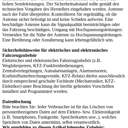
hohen Sendeleistungen. Der Sicherheitsabstand sollte gemäß den
technischen Vorgaben des Herstellers eingehalten werden. Antenne
nach der Fahrt überprüfen: Kontrollieren Sie regelmäßig, ob die
Antenne sicher befestigt ist und keine Schäden aufweist. Eine
beschädigte Antenne kann die Signalqualität beeinträchtigen oder
das Fahrzeug beschädigen. Umgang mit Hochspannungsleitungen:
Vermeiden Sie die Nähe der Antenne zu Hochspannungsleitungen.
Eine Berührung oder Annäherung kann lebensgefährlich sein.
Sicherheitshinweise für elektrisches und elektronisches
Fahrzeugzubehör
Elektrisches und elektronisches Fahrzeugzubehör (z.B.
Wegfahrsperren, KFZ-Funkfernbedienungen,
Zentralverriegelungen, Autoalarmanlagen, Alarmsensoren,
Kraftstoffunterbrechungsventile, KFZ-Relais) dürfen ausschliesslich
durch entsprechend geschulte Fachleute (Mechatroniker, KFZ-
Elektriker) unter Beachtung der hierfür geltenden Vorschriften
installiert und Programmiert werden.
Datenlöschung
Bitte beachten Sie: Jeder Verbraucher ist für das Löschen von
personenbezogenen Daten auf dem Elektro- bzw. Elektronikgerät
(z.B. Smartphones, Funkgeräte, Speicherkarten usw..), welches
Speichern von Daten unterstützt, selbst verantwortlich.
Wir empfehlen zu diesem Artikel folgendes Zubehör: