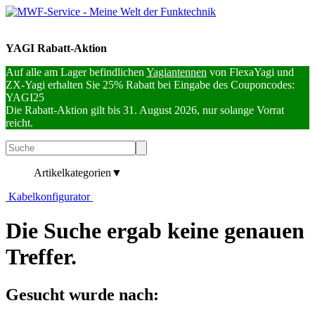
YAGI Rabatt-Aktion
Auf alle am Lager befindlichen
Yagiantennen
von FlexaYagi und
ZX-Yagi erhalten Sie 25% Rabatt bei Eingabe des Couponcodes:
YAGI25
Die Rabatt-Aktion gilt bis 31. August 2026, nur solange Vorrat
reicht.
Artikelkategorien
▼
Kabelkonfigurator
Die Suche ergab keine genauen
Treffer.
Gesucht wurde nach: