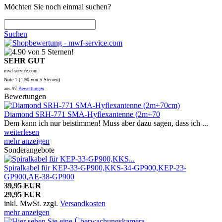
Möchten Sie noch einmal suchen?
Suchen
SEHR GUT
mwf-service.com
Note
1 (
4.90
von 5 Sternen)
aus
97
Bewertungen
Bewertungen
Diamond SRH-771 SMA-Hyflexantenne (2m+70
Dem kann ich nur beistimmen! Muss aber dazu sagen, dass ich ...
weiterlesen
mehr anzeigen
Sonderangebote
Spiralkabel für KEP-33-GP900,KKS-34-GP900,KEP-23-
GP900,AE-38-GP900
39,95 EUR
29,95 EUR
inkl. MwSt.
zzgl.
Versandkosten
mehr anzeigen