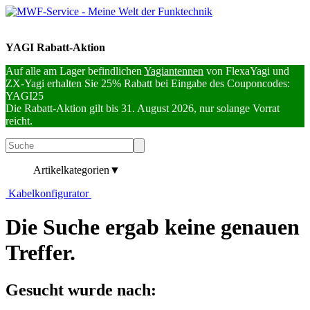
YAGI Rabatt-Aktion
Auf alle am Lager befindlichen
Yagiantennen
von FlexaYagi und
ZX-Yagi erhalten Sie 25% Rabatt bei Eingabe des Couponcodes:
YAGI25
Die Rabatt-Aktion gilt bis 31. August 2026, nur solange Vorrat
reicht.
Artikelkategorien
▼
Kabelkonfigurator
Die Suche ergab keine genauen
Treffer.
Gesucht wurde nach: