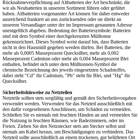
Rücknahmeverpflichtung auf Altbatterien der Art beschränkt, die
wir als Neubatterien in unserem Sortiment führen oder geführt
haben. Altbatterien vorgenannter Art können Sie daher entweder
ausreichend frankiert an uns zurücksenden oder sie direkt an
unserem Versandlager unter der im Impressum genannten Adresse
unentgeltlich abgeben. Bedeutung der Batteriesymbole: Batterien
sind mit dem Symbol einer durchgekreuzten Mülltonne
gekennzeichnet. Dieses Symbol weist darauf hin, dass Batterien
nicht in den Hausmüll gegeben werden dürfen. Bei Batterien, die
mehr als 0,0005 Masseprozent Quecksilber, mehr als 0,002
Masseprozent Cadmium oder mehr als 0,004 Masseprozent Blei
enthalten, befindet sich unter dem Mülltonnen-Symbol die
chemische Bezeichnung des jeweils eingesetzten Schadstoffes,
dabei steht "Cd" für Cadmium, "Pb" steht für Blei, und "Hg" für
Quecksilber.
Sicherheitshinweise zu Netzteilen
Netzteile sollten stets sorgfältig und gemäß den Sicherheitsvorgaben
verwendet werden. Verwenden Sie das Netzteil ausschließlich mit
den dafür vorgesehenen Anschlüssen, um Schäden zu vermeiden.
Schließen Sie es niemals mit feuchten Händen an und vermeiden Sie
die Nutzung in feuchten Räumen, wie Badezimmern, oder im
Freien. Ziehen Sie den Netzstecker stets am Stecker selbst und
niemals am Kabel heraus, um Beschädigungen zu verhindern. Das
Netzteil sollte ausschließlich an einem trockenen, gut belüfteten Ort