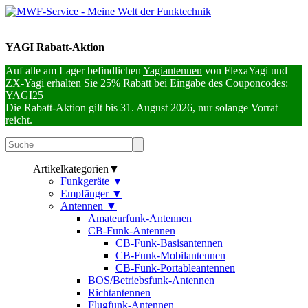
YAGI Rabatt-Aktion
Auf alle am Lager befindlichen
Yagiantennen
von FlexaYagi und
ZX-Yagi erhalten Sie 25% Rabatt bei Eingabe des Couponcodes:
YAGI25
Die Rabatt-Aktion gilt bis 31. August 2026, nur solange Vorrat
reicht.
Artikelkategorien
▼
Funkgeräte
▼
Empfänger
▼
Antennen
▼
Amateurfunk-Antennen
CB-Funk-Antennen
CB-Funk-Basisantennen
CB-Funk-Mobilantennen
CB-Funk-Portableantennen
BOS/Betriebsfunk-Antennen
Richtantennen
Flugfunk-Antennen