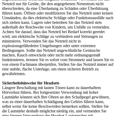
Netzteil nur für Geräte, die den angegebenen Nennstrom nicht
überschreiten, da eine Überlastung zu Schäden oder Überhitzung
führen kann. Öffnen oder modifizieren Sie das Netzteil unter keinen
Umständen, da dies elektrische Schläge oder Funktionsausfälle nach
sich ziehen kann. Lagern oder betreiben Sie das Netzteil stets
außerhalb der Reichweite von Kindern, um Unfälle zu vermeiden.
Achten Sie darauf, dass das Netzteil bei Bedarf korrekt geerdet
wird, um elektrische Schläge zu verhindern und Störungen zu
minimieren. Verwenden Sie das Netzteil nicht in
explosionsgefährdeten Umgebungen oder unter extremen
Bedingungen. Sollte das Netzteil ungewöhnliche Geräusche
machen, Rauch entwickeln oder nicht mehr ordnungsgemäß
funktionieren, trennen Sie es sofort vom Stromnetz und lassen Sie es
von einem Fachmann überprüfen. Stellen Sie das Netzteil immer auf
eine stabile, flache Unterlage, um einen sicheren Betrieb zu
gewährleisten.
Sicherheitshinweise für Headsets
Längere Beschallung mit lauten Tönen kann zu dauerhaftem
Hörverlust führen. Bei fortgesetzter Verwendung mit hoher
Lautstärke können sich Ihre Ohren an den Schallpegel gewöhnen,
was zu einer dauerhaften Schädigung des Gehörs führen kann,
selbst wenn Sie keine Beschwerden bemerken sollten. Stellen Sie
die Lautstärke deshalb möglichst niedrig ein, und vermeiden Sie
eine längere Verwendung der Headset-Lautsprecher mit