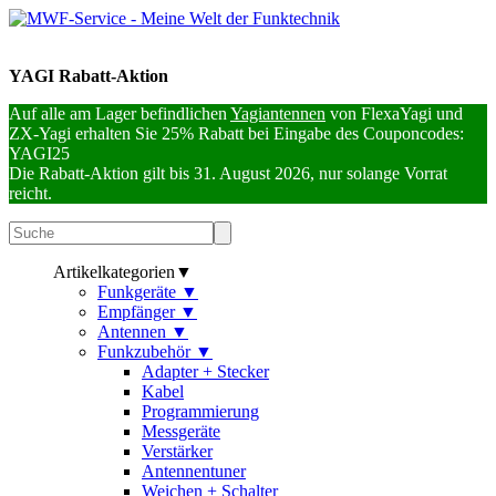
YAGI Rabatt-Aktion
Auf alle am Lager befindlichen
Yagiantennen
von FlexaYagi und
ZX-Yagi erhalten Sie 25% Rabatt bei Eingabe des Couponcodes:
YAGI25
Die Rabatt-Aktion gilt bis 31. August 2026, nur solange Vorrat
reicht.
Artikelkategorien
▼
Funkgeräte
▼
Empfänger
▼
Antennen
▼
Funkzubehör
▼
Adapter + Stecker
Kabel
Programmierung
Messgeräte
Verstärker
Antennentuner
Weichen + Schalter