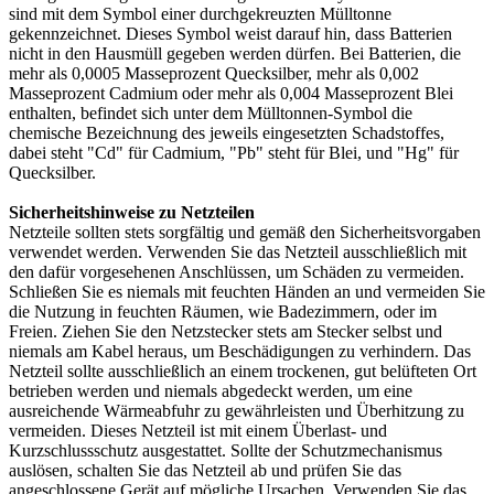
sind mit dem Symbol einer durchgekreuzten Mülltonne
gekennzeichnet. Dieses Symbol weist darauf hin, dass Batterien
nicht in den Hausmüll gegeben werden dürfen. Bei Batterien, die
mehr als 0,0005 Masseprozent Quecksilber, mehr als 0,002
Masseprozent Cadmium oder mehr als 0,004 Masseprozent Blei
enthalten, befindet sich unter dem Mülltonnen-Symbol die
chemische Bezeichnung des jeweils eingesetzten Schadstoffes,
dabei steht "Cd" für Cadmium, "Pb" steht für Blei, und "Hg" für
Quecksilber.
Sicherheitshinweise zu Netzteilen
Netzteile sollten stets sorgfältig und gemäß den Sicherheitsvorgaben
verwendet werden. Verwenden Sie das Netzteil ausschließlich mit
den dafür vorgesehenen Anschlüssen, um Schäden zu vermeiden.
Schließen Sie es niemals mit feuchten Händen an und vermeiden Sie
die Nutzung in feuchten Räumen, wie Badezimmern, oder im
Freien. Ziehen Sie den Netzstecker stets am Stecker selbst und
niemals am Kabel heraus, um Beschädigungen zu verhindern. Das
Netzteil sollte ausschließlich an einem trockenen, gut belüfteten Ort
betrieben werden und niemals abgedeckt werden, um eine
ausreichende Wärmeabfuhr zu gewährleisten und Überhitzung zu
vermeiden. Dieses Netzteil ist mit einem Überlast- und
Kurzschlussschutz ausgestattet. Sollte der Schutzmechanismus
auslösen, schalten Sie das Netzteil ab und prüfen Sie das
angeschlossene Gerät auf mögliche Ursachen. Verwenden Sie das