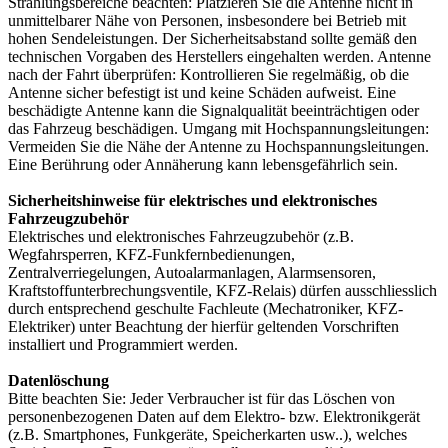
Strahlungsbereiche beachten: Platzieren Sie die Antenne nicht in
unmittelbarer Nähe von Personen, insbesondere bei Betrieb mit
hohen Sendeleistungen. Der Sicherheitsabstand sollte gemäß den
technischen Vorgaben des Herstellers eingehalten werden. Antenne
nach der Fahrt überprüfen: Kontrollieren Sie regelmäßig, ob die
Antenne sicher befestigt ist und keine Schäden aufweist. Eine
beschädigte Antenne kann die Signalqualität beeinträchtigen oder
das Fahrzeug beschädigen. Umgang mit Hochspannungsleitungen:
Vermeiden Sie die Nähe der Antenne zu Hochspannungsleitungen.
Eine Berührung oder Annäherung kann lebensgefährlich sein.
Sicherheitshinweise für elektrisches und elektronisches
Fahrzeugzubehör
Elektrisches und elektronisches Fahrzeugzubehör (z.B.
Wegfahrsperren, KFZ-Funkfernbedienungen,
Zentralverriegelungen, Autoalarmanlagen, Alarmsensoren,
Kraftstoffunterbrechungsventile, KFZ-Relais) dürfen ausschliesslich
durch entsprechend geschulte Fachleute (Mechatroniker, KFZ-
Elektriker) unter Beachtung der hierfür geltenden Vorschriften
installiert und Programmiert werden.
Datenlöschung
Bitte beachten Sie: Jeder Verbraucher ist für das Löschen von
personenbezogenen Daten auf dem Elektro- bzw. Elektronikgerät
(z.B. Smartphones, Funkgeräte, Speicherkarten usw..), welches