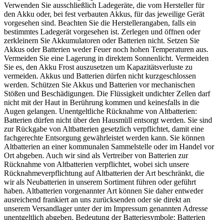
Verwenden Sie ausschließlich Ladegeräte, die vom Hersteller für
den Akku oder, bei fest verbauten Akkus, für das jeweilige Gerät
vorgesehen sind. Beachten Sie die Herstellerangaben, falls ein
bestimmtes Ladegerät vorgesehen ist. Zerlegen und öffnen oder
zerkleinern Sie Akkumulatoren oder Batterien nicht. Setzen Sie
Akkus oder Batterien weder Feuer noch hohen Temperaturen aus.
Vermeiden Sie eine Lagerung in direktem Sonnenlicht. Vermeiden
Sie es, den Akku Frost auszusetzen um Kapazitätsverluste zu
vermeiden. Akkus und Batterien dürfen nicht kurzgeschlossen
werden. Schützen Sie Akkus und Batterien vor mechanischen
Stößen und Beschädigungen. Die Flüssigkeit undichter Zellen darf
nicht mit der Haut in Berührung kommen und keinesfalls in die
Augen gelangen. Unentgeltliche Rücknahme von Altbatterien:
Batterien dürfen nicht über den Hausmüll entsorgt werden. Sie sind
zur Rückgabe von Altbatterien gesetzlich verpflichtet, damit eine
fachgerechte Entsorgung gewährleistet werden kann. Sie können
Altbatterien an einer kommunalen Sammelstelle oder im Handel vor
Ort abgeben. Auch wir sind als Vertreiber von Batterien zur
Rücknahme von Altbatterien verpflichtet, wobei sich unsere
Rücknahmeverpflichtung auf Altbatterien der Art beschränkt, die
wir als Neubatterien in unserem Sortiment führen oder geführt
haben. Altbatterien vorgenannter Art können Sie daher entweder
ausreichend frankiert an uns zurücksenden oder sie direkt an
unserem Versandlager unter der im Impressum genannten Adresse
unentgeltlich abgeben. Bedeutung der Batteriesymbole: Batterien