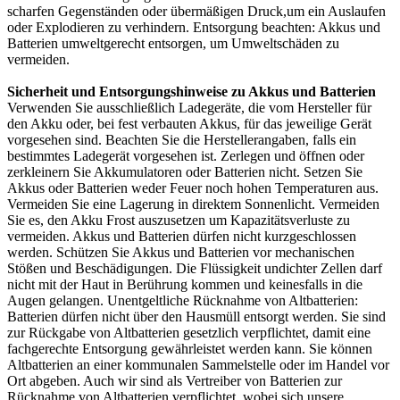
scharfen Gegenständen oder übermäßigen Druck,um ein Auslaufen
oder Explodieren zu verhindern. Entsorgung beachten: Akkus und
Batterien umweltgerecht entsorgen, um Umweltschäden zu
vermeiden.
Sicherheit und Entsorgungshinweise zu Akkus und Batterien
Verwenden Sie ausschließlich Ladegeräte, die vom Hersteller für
den Akku oder, bei fest verbauten Akkus, für das jeweilige Gerät
vorgesehen sind. Beachten Sie die Herstellerangaben, falls ein
bestimmtes Ladegerät vorgesehen ist. Zerlegen und öffnen oder
zerkleinern Sie Akkumulatoren oder Batterien nicht. Setzen Sie
Akkus oder Batterien weder Feuer noch hohen Temperaturen aus.
Vermeiden Sie eine Lagerung in direktem Sonnenlicht. Vermeiden
Sie es, den Akku Frost auszusetzen um Kapazitätsverluste zu
vermeiden. Akkus und Batterien dürfen nicht kurzgeschlossen
werden. Schützen Sie Akkus und Batterien vor mechanischen
Stößen und Beschädigungen. Die Flüssigkeit undichter Zellen darf
nicht mit der Haut in Berührung kommen und keinesfalls in die
Augen gelangen. Unentgeltliche Rücknahme von Altbatterien:
Batterien dürfen nicht über den Hausmüll entsorgt werden. Sie sind
zur Rückgabe von Altbatterien gesetzlich verpflichtet, damit eine
fachgerechte Entsorgung gewährleistet werden kann. Sie können
Altbatterien an einer kommunalen Sammelstelle oder im Handel vor
Ort abgeben. Auch wir sind als Vertreiber von Batterien zur
Rücknahme von Altbatterien verpflichtet, wobei sich unsere