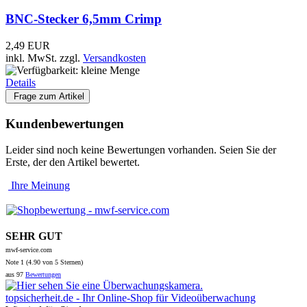
E-Mail:
info@mwf-service.com
WEEE-Reg.-Nr.: DE 70436419
Rechtliches
Vertrag widerrufen
Unsere AGB
Widerrufsrecht
Batteriegesetz
Verpackungen
Datenschutzerklärung
Verfügbarkeit + Lieferzeit
Info Echtheit von Kundenbewertungen
Shop
Onlineshop-Hilfe
Zahlung + Versand
Anfahrtsplan
Neue Artikel
Sonderangebote
Seitenübersicht
Spezialsuche
Info
Linkliste
Funk-Info
Bundesnetzagentur
Exporteinschränkung