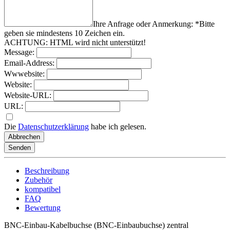
Ihre Anfrage oder Anmerkung: *
Bitte
geben sie mindestens
10
Zeichen
ein.
ACHTUNG: HTML wird nicht unterstützt!
Message:
Email-Address:
Wwwebsite:
Website:
Website-URL:
URL:
Die
Datenschutzerklärung
habe ich gelesen.
Abbrechen
Senden
Beschreibung
Zubehör
kompatibel
FAQ
Bewertung
BNC-Einbau-Kabelbuchse (BNC-Einbaubuchse) zentral