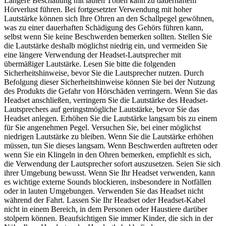
Längere Beschallung mit lauten Tönen kann zu dauerhaftem
Hörverlust führen. Bei fortgesetzter Verwendung mit hoher
Lautstärke können sich Ihre Ohren an den Schallpegel gewöhnen,
was zu einer dauerhaften Schädigung des Gehörs führen kann,
selbst wenn Sie keine Beschwerden bemerken sollten. Stellen Sie
die Lautstärke deshalb möglichst niedrig ein, und vermeiden Sie
eine längere Verwendung der Headset-Lautsprecher mit
übermäßiger Lautstärke. Lesen Sie bitte die folgenden
Sicherheitshinweise, bevor Sie die Lautsprecher nutzen. Durch
Befolgung dieser Sicherheitshinweise können Sie bei der Nutzung
des Produkts die Gefahr von Hörschäden verringern. Wenn Sie das
Headset anschließen, verringern Sie die Lautstärke des Headset-
Lautsprechers auf geringstmögliche Lautstärke, bevor Sie das
Headset anlegen. Erhöhen Sie die Lautstärke langsam bis zu einem
für Sie angenehmen Pegel. Versuchen Sie, bei einer möglichst
niedrigen Lautstärke zu bleiben. Wenn Sie die Lautstärke erhöhen
müssen, tun Sie dieses langsam. Wenn Beschwerden auftreten oder
wenn Sie ein Klingeln in den Ohren bemerken, empfiehlt es sich,
die Verwendung der Lautsprecher sofort auszusetzen. Seien Sie sich
ihrer Umgebung bewusst. Wenn Sie Ihr Headset verwenden, kann
es wichtige externe Sounds blockieren, insbesondere in Notfällen
oder in lauten Umgebungen. Verwenden Sie das Headset nicht
während der Fahrt. Lassen Sie Ihr Headset oder Headset-Kabel
nicht in einem Bereich, in dem Personen oder Haustiere darüber
stolpern können. Beaufsichtigen Sie immer Kinder, die sich in der