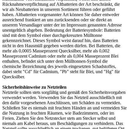
Rücknahmeverpflichtung auf Altbatterien der Art beschränkt, die
wir als Neubatterien in unserem Sortiment führen oder geführt
haben. Altbatterien vorgenannter Art können Sie daher entweder
ausreichend frankiert an uns zurücksenden oder sie direkt an
unserem Versandlager unter der im Impressum genannten Adresse
unentgeltlich abgeben. Bedeutung der Batteriesymbole: Batterien
sind mit dem Symbol einer durchgekreuzten Mülltonne
gekennzeichnet. Dieses Symbol weist darauf hin, dass Batterien
nicht in den Hausmüll gegeben werden dürfen. Bei Batterien, die
mehr als 0,0005 Masseprozent Quecksilber, mehr als 0,002
Masseprozent Cadmium oder mehr als 0,004 Masseprozent Blei
enthalten, befindet sich unter dem Mülltonnen-Symbol die
chemische Bezeichnung des jeweils eingesetzten Schadstoffes,
dabei steht "Cd" für Cadmium, "Pb" steht für Blei, und "Hg" für
Quecksilber.
Sicherheitshinweise zu Netzteilen
Netzteile sollten stets sorgfältig und gemäß den Sicherheitsvorgaben
verwendet werden. Verwenden Sie das Netzteil ausschließlich mit
den dafür vorgesehenen Anschlüssen, um Schäden zu vermeiden.
Schließen Sie es niemals mit feuchten Händen an und vermeiden Sie
die Nutzung in feuchten Räumen, wie Badezimmern, oder im
Freien. Ziehen Sie den Netzstecker stets am Stecker selbst und
niemals am Kabel heraus, um Beschädigungen zu verhindern. Das
Netzteil sollte ausschließlich an einem trockenen, gut belüfteten Ort