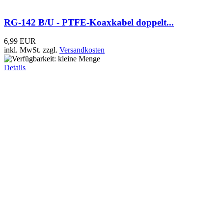
Details
Frage zum Artikel
Kundenbewertungen
Leider sind noch keine Bewertungen vorhanden. Seien Sie der
Erste, der den Artikel bewertet.
Ihre Meinung
SEHR GUT
mwf-service.com
Note
1 (
4.90
von 5 Sternen)
aus
97
Bewertungen
topsicherheit.de - Ihr Online-Shop für Videoüberwachung
Wir sind für Sie da
Ladengeschäft mit Funkwerkstatt
Hirzelstr. 10-12 - 04229 Leipzig
Geschäftszeiten: Montag-Donnerstag
10:00-13:00 Uhr und 15:00-18:00 Uhr
Freitag 10.00-13.00 Uhr
Telefon: +49 341 4252038