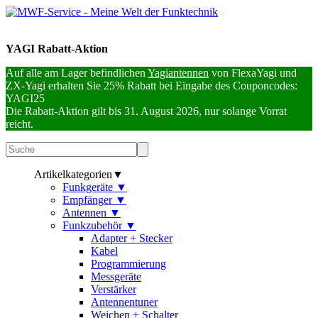
YAGI Rabatt-Aktion
Auf alle am Lager befindlichen
Yagiantennen
von FlexaYagi und
ZX-Yagi erhalten Sie 25% Rabatt bei Eingabe des Couponcodes:
YAGI25
Die Rabatt-Aktion gilt bis 31. August 2026, nur solange Vorrat
reicht.
Artikelkategorien
▼
Funkgeräte
▼
Empfänger
▼
Antennen
▼
Funkzubehör
▼
Adapter + Stecker
Kabel
Programmierung
Messgeräte
Verstärker
Antennentuner
Weichen + Schalter