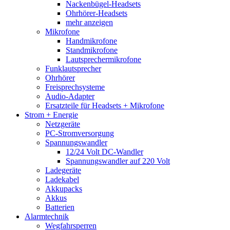
Nackenbügel-Headsets
Ohrhörer-Headsets
mehr anzeigen
Mikrofone
Handmikrofone
Standmikrofone
Lautsprechermikrofone
Funklautsprecher
Ohrhörer
Freisprechsysteme
Audio-Adapter
Ersatzteile für Headsets + Mikrofone
Strom + Energie
Netzgeräte
PC-Stromversorgung
Spannungswandler
12/24 Volt DC-Wandler
Spannungswandler auf 220 Volt
Ladegeräte
Ladekabel
Akkupacks
Akkus
Batterien
Alarmtechnik
Wegfahrsperren