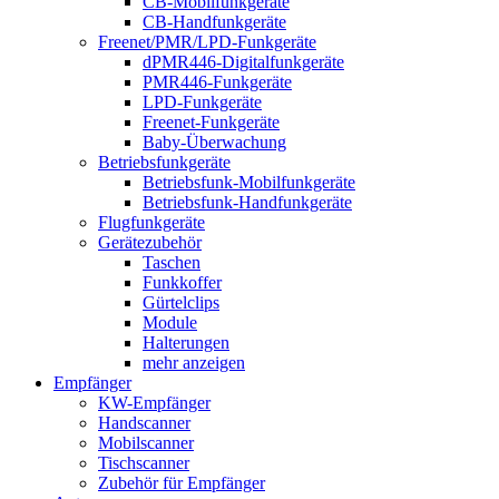
CB-Mobilfunkgeräte
CB-Handfunkgeräte
Freenet/PMR/LPD-Funkgeräte
dPMR446-Digitalfunkgeräte
PMR446-Funkgeräte
LPD-Funkgeräte
Freenet-Funkgeräte
Baby-Überwachung
Betriebsfunkgeräte
Betriebsfunk-Mobilfunkgeräte
Betriebsfunk-Handfunkgeräte
Flugfunkgeräte
Gerätezubehör
Taschen
Funkkoffer
Gürtelclips
Module
Halterungen
mehr anzeigen
Empfänger
KW-Empfänger
Handscanner
Mobilscanner
Tischscanner
Zubehör für Empfänger