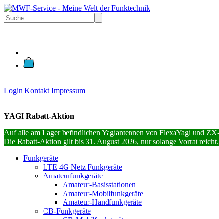
Login
Kontakt
Impressum
YAGI Rabatt-Aktion
Auf alle am Lager befindlichen
Yagiantennen
von FlexaYagi und ZX-
Die Rabatt-Aktion gilt bis 31. August 2026, nur solange Vorrat reicht.
Funkgeräte
LTE 4G Netz Funkgeräte
Amateurfunkgeräte
Amateur-Basisstationen
Amateur-Mobilfunkgeräte
Amateur-Handfunkgeräte
CB-Funkgeräte