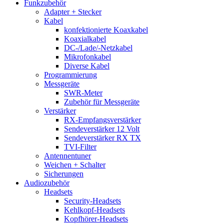
Funkzubehör
Adapter + Stecker
Kabel
konfektionierte Koaxkabel
Koaxialkabel
DC-/Lade/-Netzkabel
Mikrofonkabel
Diverse Kabel
Programmierung
Messgeräte
SWR-Meter
Zubehör für Messgeräte
Verstärker
RX-Empfangsverstärker
Sendeverstärker 12 Volt
Sendeverstärker RX TX
TVI-Filter
Antennentuner
Weichen + Schalter
Sicherungen
Audiozubehör
Headsets
Security-Headsets
Kehlkopf-Headsets
Kopfhörer-Headsets