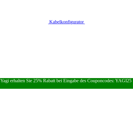
Kabelkonfigurator
Yagi erhalten Sie 25% Rabatt bei Eingabe des Couponcodes: YAGI25