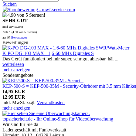
Suchen
SEHR GUT
mwf-service.com
Note
1 (
4.90
von 5 Sternen)
aus
97
Bewertungen
Bewertungen
K-PO DG-103 MAX - 1,6-60 MHz Digitales S
Das Gerät funktioniert bei mir super, sehr gut ablesbar, häl ...
weiterlesen
mehr anzeigen
Sonderangebote
KEP-500-S = KEP-500-35M - Security-Ohrhörer mit 3,5 mm Klinken
14,95 EUR
12,95 EUR
inkl. MwSt.
zzgl.
Versandkosten
mehr anzeigen
topsicherheit.de - Ihr Online-Shop für Videoüberwachung
Wir sind für Sie da
Ladengeschäft mit Funkwerkstatt
Hirzelstr. 10-12 - 04229 Leipzig